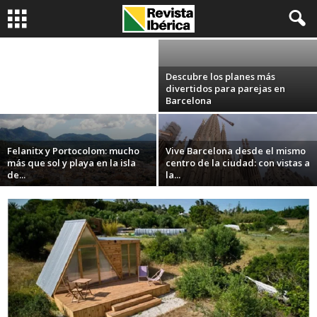
activo en Asturias
Pirineo francés: esquiar en el
Redacción
-
21 enero, 2026
alma del Pirineo
Descubre los planes más
divertidos para parejas en
Barcelona
Felanitx y Portocolom: mucho
Vive Barcelona desde el mismo
más que sol y playa en la isla
centro de la ciudad: con vistas a
de...
la...