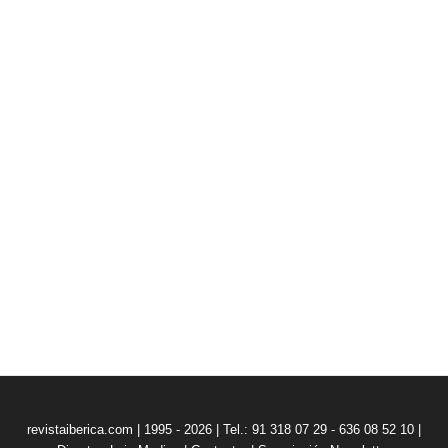
revistaiberica.com | 1995 - 2026 | Tel.: 91 318 07 29 - 636 08 52 10 |