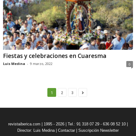
Fiestas y celebraciones en Cuaresma
Luis Medina
-
9 marzo, 2022
0
1
2
3
revistaiberica.com | 1995 - 2026 | Tel.: 91 318 07 29 - 636 08 52 10 |
Director: Luis Medina
|
Contactar
|
Suscripción Newsletter