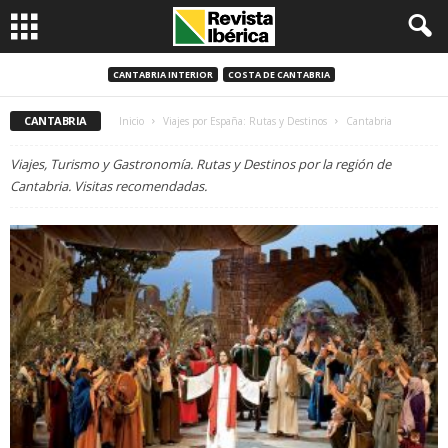
CANTABRIA INTERIOR
COSTA DE CANTABRIA
CANTABRIA
Inicio
Viajes por España: Rutas y Destinos
Cantabria
Viajes, Turismo y Gastronomía. Rutas y Destinos por la región de
Cantabria. Visitas recomendadas.