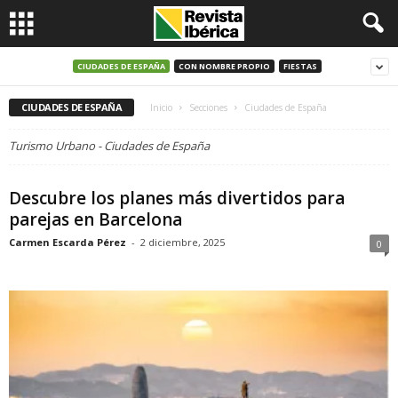
CIUDADES DE ESPAÑA
CON NOMBRE PROPIO
FIESTAS
CIUDADES DE ESPAÑA
Inicio
Secciones
Ciudades de España
Turismo Urbano - Ciudades de España
Descubre los planes más divertidos para
parejas en Barcelona
Carmen Escarda Pérez
-
2 diciembre, 2025
0