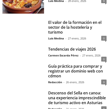
Luis Medina
-
28 enero, 2026
0
El valor de la formación en el
sector de la hostelería y
turismo
Luis Medina
-
27 enero, 2026
0
Tendencias de viajes 2026
Carmen Escarda Pérez
-
27 enero, 2026
0
Guía práctica para comprar y
registrar un dominio web con
cdmon
Redacción
-
26 enero, 2026
0
Descenso del Sella en canoa:
una experiencia imprescindible
de turismo activo en Asturias
Redacción
-
21 enero, 2026
0