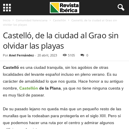
Inicio
Comunidad Valenciana
Castellón
Castelló, de la ciudad al Grao sin
olvidar las playas
Castelló, de la ciudad al Grao sin
olvidar las playas
Por
Anel Fernández
-
20 abril, 2023
5105
0
Castelló
es una ciudad tranquila, sin los agobios de otras
localidades del levante español incluso en pleno verano. Es su
carácter de amabilidad lo que nos gusta. Hace honor a su antiguo
nombre,
Castellón
de la Plana
, ya que no tiene ninguna cuesta y
es muy fácil de pasear.
De su pasado lejano no queda más que un pequeño resto de las
murallas que la rodeaban para protegerla en el siglo XIII. Pero sí
que podemos hacer una ruta por el centro y admirar algunos