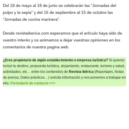
Del 18 de mayo al 18 de junio se celebrarán las “Jornadas del
pulpo y la sepia” y del 15 de septiembre al 15 de octubre las
“Jornadas de cocina marinera”.
Desde revistaiberica.com esperamos que el artículo haya sido de
vuestro interés y os animamos a dejar vuestras opiniones en los
comentarios de nuestra pagina web.
¿Eres propietario de algún establecimiento o empresa turística?
Si quieres
incluir tu destino, propuesta turística, alojamiento, restaurante, turismo y salud,
actividades, etc… entre los contenidos de
Revista Ibérica
(Reportajes, Notas
de prensa, Datos prácticos…) solicita información y nos ponemos a trabajar en
ello.
Formulario de contacto >>>