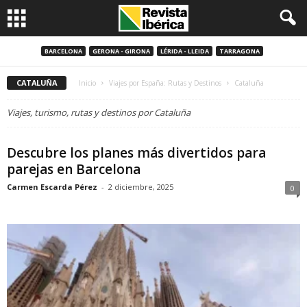
BARCELONA
GERONA - GIRONA
LÉRIDA - LLEIDA
TARRAGONA
CATALUÑA
Inicio
Viajes por España: Rutas y Destinos
Cataluña
Viajes, turismo, rutas y destinos por Cataluña
Descubre los planes más divertidos para
parejas en Barcelona
Carmen Escarda Pérez
-
2 diciembre, 2025
0