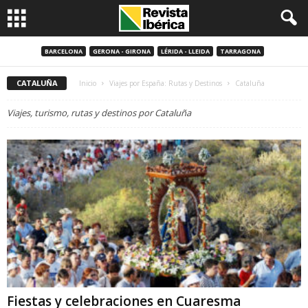
BARCELONA
GERONA - GIRONA
LÉRIDA - LLEIDA
TARRAGONA
CATALUÑA
Inicio
Viajes por España: Rutas y Destinos
Cataluña
Viajes, turismo, rutas y destinos por Cataluña
Fiestas y celebraciones en Cuaresma