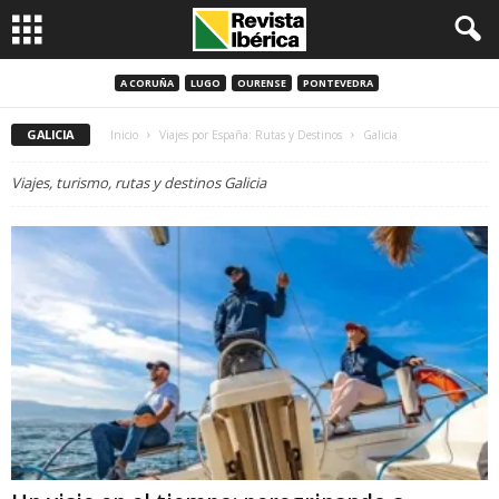
A CORUÑA
LUGO
OURENSE
PONTEVEDRA
GALICIA
Inicio
Viajes por España: Rutas y Destinos
Galicia
Viajes, turismo, rutas y destinos Galicia