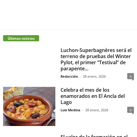
Últimas noticias
Luchon-Superbagnères será el
terreno de pruebas del Winter
Pylot, el primer “Testival” de
parapente...
Redacción
-
28 enero, 2026
0
Celebra el mes de los
enamorados en El Ancla del
Lago
Luis Medina
-
28 enero, 2026
0
El valor de la formación en el