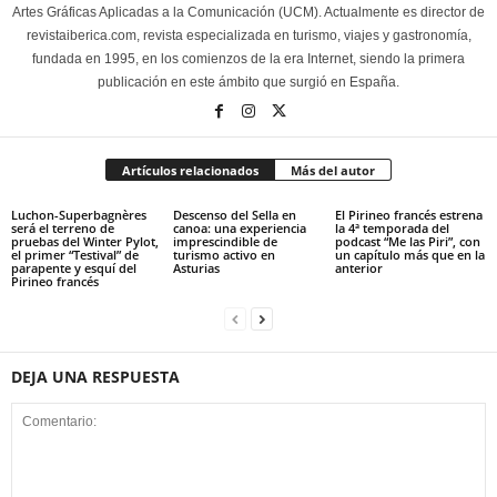
Artes Gráficas Aplicadas a la Comunicación (UCM). Actualmente es director de
revistaiberica.com, revista especializada en turismo, viajes y gastronomía,
fundada en 1995, en los comienzos de la era Internet, siendo la primera
publicación en este ámbito que surgió en España.
Artículos relacionados
Más del autor
Luchon-Superbagnères
Descenso del Sella en
El Pirineo francés estrena
será el terreno de
canoa: una experiencia
la 4ª temporada del
pruebas del Winter Pylot,
imprescindible de
podcast “Me las Piri”, con
el primer “Testival” de
turismo activo en
un capítulo más que en la
parapente y esquí del
Asturias
anterior
Pirineo francés
DEJA UNA RESPUESTA