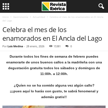
Inicio
Gastronomía
Actualidad
Celebra el mes de los enamorados en El Ancla
del Lago
Celebra el mes de los
enamorados en El Ancla del Lago
Por
Luis Medina
-
28 enero, 2026
15381
0
Durante todos los fines de semana de febrero puedes
enamorarte de unos buenos callos a la madrileña con una
degustación gratuita todos los sábados y domingos de
11:00h. a 12:00h.
¿Quíen no se ha comido alguna vez algún callo?
¡¡¡pues aquí lo harás con gusto, te sabrá fenomenal y
además gratis!!