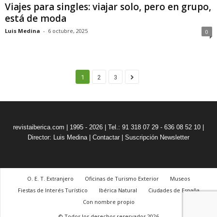
Viajes para singles: viajar solo, pero en grupo,
está de moda
Luis Medina
-
6 octubre, 2025
0
1
2
3
revistaiberica.com | 1995 - 2026 | Tel.: 91 318 07 29 - 636 08 52 10 |
Director: Luis Medina
|
Contactar
|
Suscripción Newsletter
O. E. T. Extranjero
Oficinas de Turismo Exterior
Museos
Fiestas de Interés Turístico
Ibérica Natural
Ciudades de España
Con nombre propio
© Todos los derechos reservados 2026