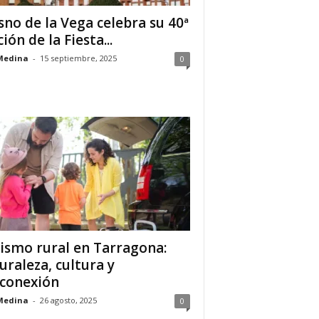
sno de la Vega celebra su 40ª
ión de la Fiesta...
Medina
-
15 septiembre, 2025
0
ismo rural en Tarragona:
uraleza, cultura y
conexión
Medina
-
26 agosto, 2025
0