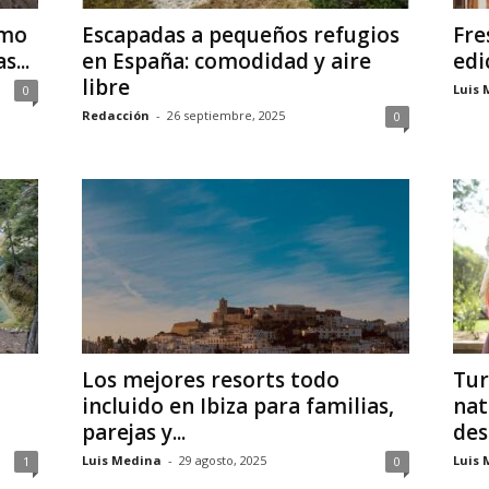
smo
Escapadas a pequeños refugios
Fre
s...
en España: comodidad y aire
edic
libre
Luis 
0
Redacción
-
26 septiembre, 2025
0
Los mejores resorts todo
Tur
incluido en Ibiza para familias,
nat
parejas y...
des
Luis Medina
-
29 agosto, 2025
Luis 
1
0