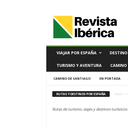
V
i
a
j
e
s
,
VIAJAR POR ESPAÑA
DESTINO
T
u
TURISMO Y AVENTURA
CAMINO 
r
i
CAMINO DE SANTIAGO
EN PORTADA
s
m
o
RUTAS Y DESTINOS POR ESPAÑA
Inicio
y
G
Rutas de turismo, viajes y destinos turístico
a
s
t
r