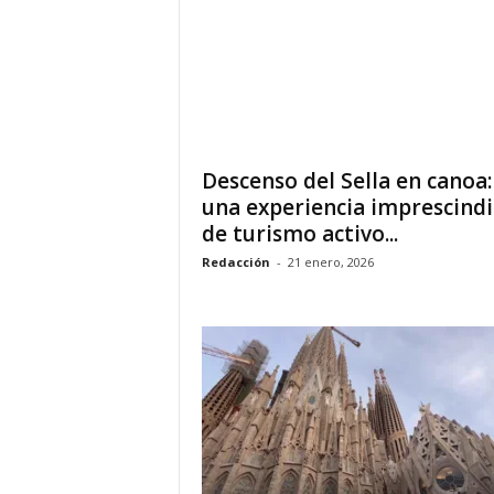
o
n
o
m
í
a
Descenso del Sella en canoa:
una experiencia imprescindi
de turismo activo...
Redacción
-
21 enero, 2026