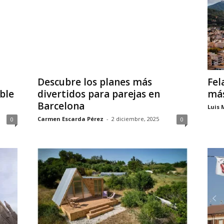
Descubre los planes más
Fel
ble
divertidos para parejas en
más
Barcelona
Luis 
Carmen Escarda Pérez
-
2 diciembre, 2025
0
0