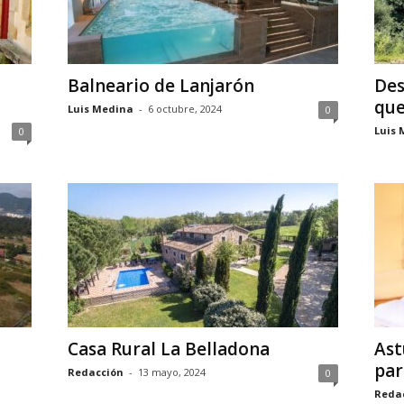
Balneario de Lanjarón
Des
que
Luis Medina
-
6 octubre, 2024
0
Luis 
0
Casa Rural La Belladona
Ast
par
Redacción
-
13 mayo, 2024
0
Reda