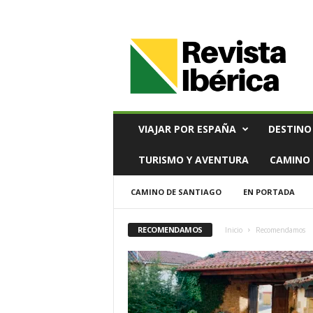
V
i
a
j
e
s
,
VIAJAR POR ESPAÑA
DESTINO
T
u
TURISMO Y AVENTURA
CAMINO 
r
i
CAMINO DE SANTIAGO
EN PORTADA
s
m
o
RECOMENDAMOS
Inicio
Recomendamos
y
G
a
s
t
r