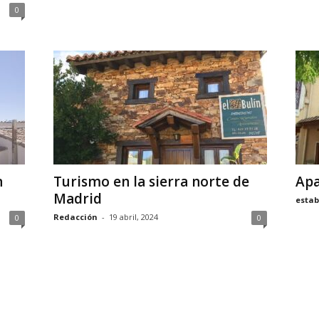
0
n
Turismo en la sierra norte de
Apa
Madrid
estab
Redacción
-
19 abril, 2024
0
0