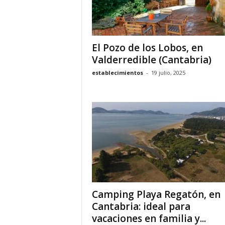
o
n
o
m
El Pozo de los Lobos, en
í
Valderredible (Cantabria)
a
establecimientos
-
19 julio, 2025
Camping Playa Regatón, en
Cantabria: ideal para
vacaciones en familia y...