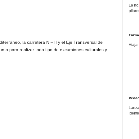
La hos
pilare
Carme
iterráneo, la carretera N – II y el Eje Transversal de
Viajar
nto para realizar todo tipo de excursiones culturales y
Redac
Lanzar
identi