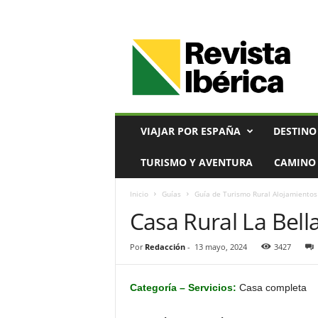
V
i
a
j
e
s
,
VIAJAR POR ESPAÑA
DESTINO
T
u
TURISMO Y AVENTURA
CAMINO 
r
i
Inicio
Guías
Guía de Turismo Rural Alojamientos
s
Casa Rural La Bel
m
o
y
Por
Redacción
-
13 mayo, 2024
3427
G
a
s
Categoría – Servicios:
Casa completa
t
r