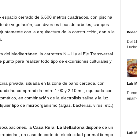
o espacio cerrado de 6.600 metros cuadrados, con piscina
eto de vegetación, con diversos tipos de árboles, campos
untamente con la arquitectura de la construcción, dan a la
Redac
s.
Del 11
Lucho
 del Mediterráneo, la carretera N – II y el Eje Transversal
 punto para realizar todo tipo de excursiones culturales y
cina privada, situada en la zona de baño cercada, con
Luis 
fundidad comprendida entre 1.00 y 2.10 m. , equipada con
Duran
mático, en combinación de la electrólisis salina y la luz
enamo
lquier tipo de microorganismo (algas, bacterias, virus, etc.)
reocupaciones, la
Casa Rural La Belladona
dispone de un
Luis 
ropiedad, en caso de corte de electricidad por mal tiempo.