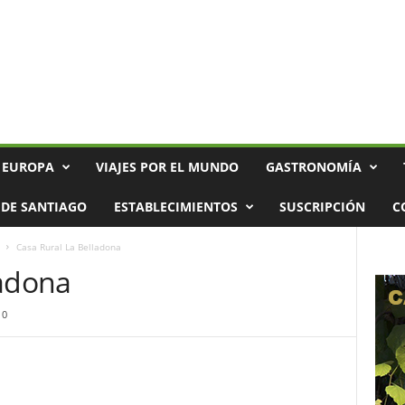
 EUROPA
VIAJES POR EL MUNDO
GASTRONOMÍA
DE SANTIAGO
ESTABLECIMIENTOS
SUSCRIPCIÓN
C
Casa Rural La Belladona
ladona
0