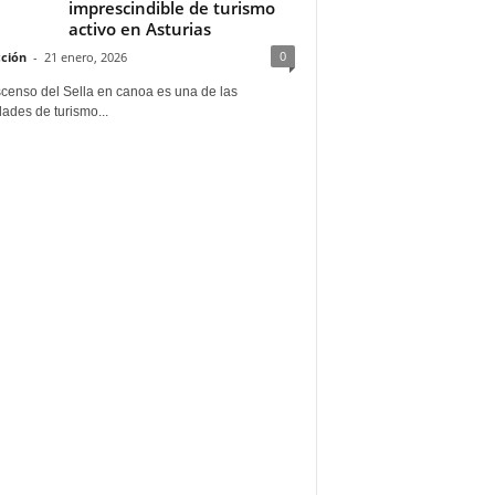
imprescindible de turismo
activo en Asturias
0
ción
-
21 enero, 2026
scenso del Sella en canoa es una de las
dades de turismo...