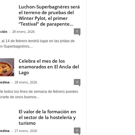
Luchon-Superbagnères será
el terreno de pruebas del
Winter Pylot, el primer
“Testival” de parapente...
0
ción
-
28 enero, 2026
 al 14 de febrero tendrá lugar en las pistas de
n-Superbagnères,...
Celebra el mes de los
enamorados en El Ancla del
Lago
0
Medina
-
28 enero, 2026
te todos los fines de semana de febrero puedes
rarte de unos buenos...
El valor de la formación en
el sector de la hostelería y
turismo
0
Medina
-
27 enero, 2026