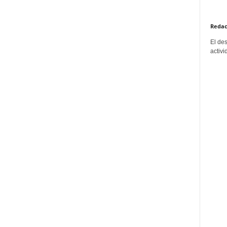
Redac
El de
activi