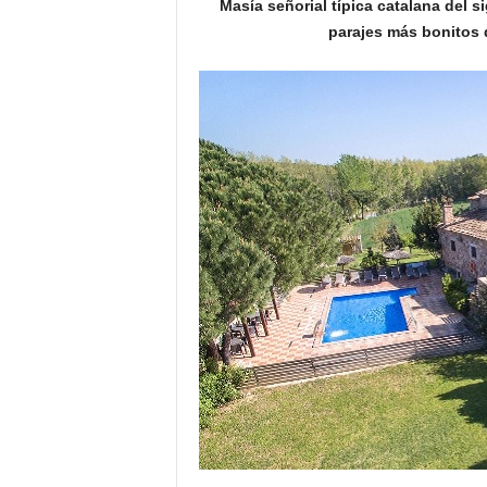
Masía señorial típica catalana del s
o
parajes más bonitos d
n
o
m
í
a