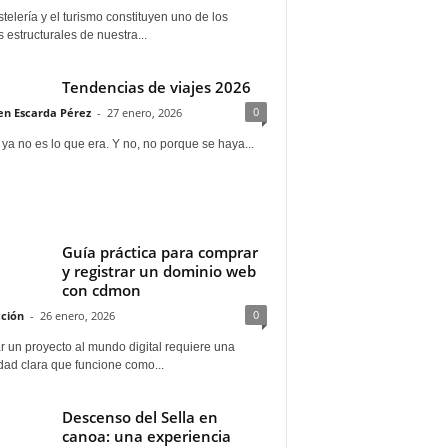
telería y el turismo constituyen uno de los
s estructurales de nuestra...
Tendencias de viajes 2026
0
n Escarda Pérez
-
27 enero, 2026
 ya no es lo que era. Y no, no porque se haya...
Guía práctica para comprar
y registrar un dominio web
con cdmon
0
ción
-
26 enero, 2026
 un proyecto al mundo digital requiere una
dad clara que funcione como...
Descenso del Sella en
canoa: una experiencia