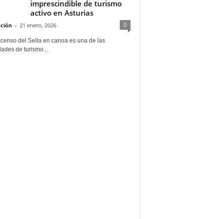
imprescindible de turismo
activo en Asturias
0
ción
-
21 enero, 2026
scenso del Sella en canoa es una de las
dades de turismo...