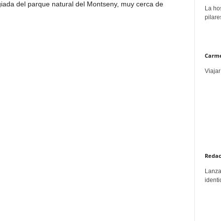
giada del parque natural del Montseny, muy cerca de
La hos
pilare
Carme
Viajar
Redac
Lanzar
identi