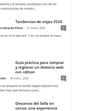
telería y el turismo constituyen uno de los
s estructurales de nuestra...
Tendencias de viajes 2026
0
n Escarda Pérez
-
27 enero, 2026
 ya no es lo que era. Y no, no porque se haya...
Guía práctica para comprar
y registrar un dominio web
con cdmon
0
ción
-
26 enero, 2026
 un proyecto al mundo digital requiere una
dad clara que funcione como...
Descenso del Sella en
canoa: una experiencia