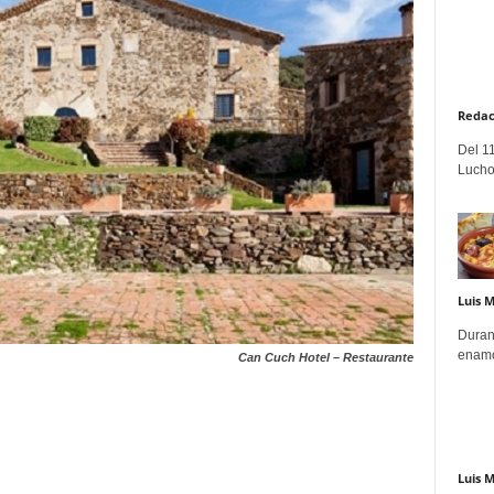
Redac
Del 11
Lucho
Luis 
Duran
enamo
Can Cuch Hotel – Restaurante
Luis 