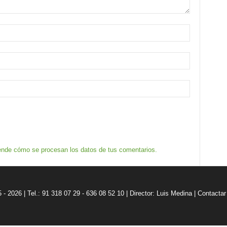
nde cómo se procesan los datos de tus comentarios.
5 - 2026 | Tel.: 91 318 07 29 - 636 08 52 10 |
Director: Luis Medina
|
Contactar