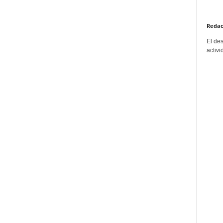
Redac
El de
activi