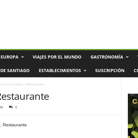
 EUROPA
VIAJES POR EL MUNDO
GASTRONOMÍA
DE SANTIAGO
ESTABLECIMIENTOS
SUSCRIPCIÓN
C
Can Cuch Hotel – Restaurante
Restaurante
34
0
l, Restaurante