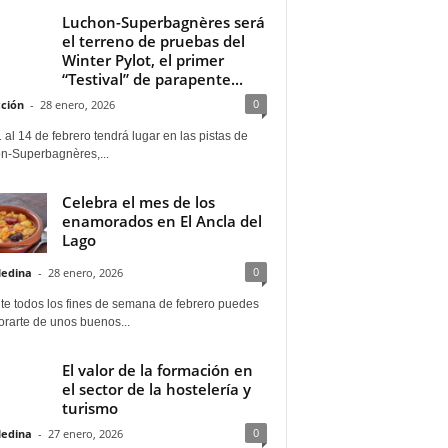
Luchon-Superbagnères será
el terreno de pruebas del
Winter Pylot, el primer
“Testival” de parapente...
0
ción
-
28 enero, 2026
 al 14 de febrero tendrá lugar en las pistas de
n-Superbagnères,...
Celebra el mes de los
enamorados en El Ancla del
Lago
0
Medina
-
28 enero, 2026
te todos los fines de semana de febrero puedes
rarte de unos buenos...
El valor de la formación en
el sector de la hostelería y
turismo
0
Medina
-
27 enero, 2026