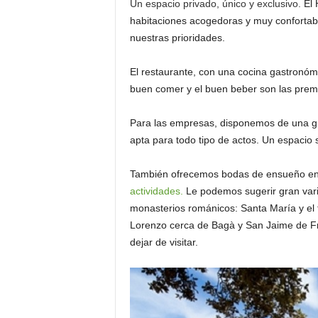
Un espacio privado, único y exclusivo.
El 
o
habitaciones acogedoras y muy confortabl
n
nuestras prioridades.
o
m
El restaurante, con una cocina gastronómic
í
a
buen comer y el buen beber son las premi
Para las empresas, disponemos de una gra
apta para todo tipo de actos. Un espacio 
También ofrecemos bodas de ensueño en 
actividades.
Le podemos sugerir gran varie
monasterios románicos: Santa María y el te
Lorenzo cerca de Bagà y San Jaime de Fr
dejar de visitar.