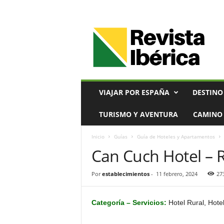
V
i
a
j
e
s
,
VIAJAR POR ESPAÑA
DESTINO
T
u
TURISMO Y AVENTURA
CAMINO 
r
i
Inicio
Guías
Guía de Hoteles y Apartamentos
s
Can Cuch Hotel – 
m
o
y
Por
establecimientos
-
11 febrero, 2024
27
G
a
s
Categoría
– Servicios:
Hotel Rural, Hote
t
r