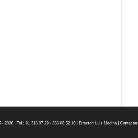
5 - 2026 | Tel.: 91 318 07 29 - 636 08 52 10 |
Director: Luis Medina
|
Contactar