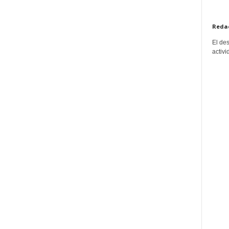
Reda
El de
activi