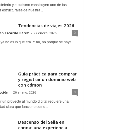
telería y el turismo constituyen uno de los
s estructurales de nuestra...
Tendencias de viajes 2026
0
n Escarda Pérez
-
27 enero, 2026
 ya no es lo que era. Y no, no porque se haya...
Guía práctica para comprar
y registrar un dominio web
con cdmon
0
cción
-
26 enero, 2026
 un proyecto al mundo digital requiere una
dad clara que funcione como...
Descenso del Sella en
canoa: una experiencia