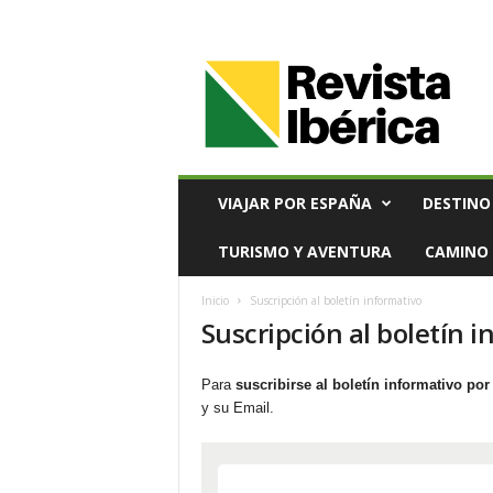
V
i
a
j
e
s
,
VIAJAR POR ESPAÑA
DESTINO
T
u
TURISMO Y AVENTURA
CAMINO 
r
i
Inicio
Suscripción al boletín informativo
s
Suscripción al boletín 
m
o
y
Para
suscribirse al boletín informativo por
G
y su Email.
a
s
t
r