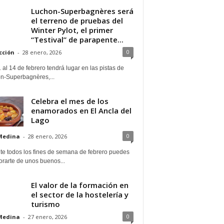
Luchon-Superbagnères será
el terreno de pruebas del
Winter Pylot, el primer
“Testival” de parapente...
0
cción
-
28 enero, 2026
 al 14 de febrero tendrá lugar en las pistas de
n-Superbagnères,...
Celebra el mes de los
enamorados en El Ancla del
Lago
0
Medina
-
28 enero, 2026
te todos los fines de semana de febrero puedes
rarte de unos buenos...
El valor de la formación en
el sector de la hostelería y
turismo
0
Medina
-
27 enero, 2026