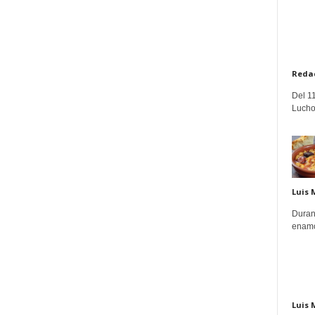
Reda
Del 11
Lucho
Luis 
Duran
enamo
Luis 