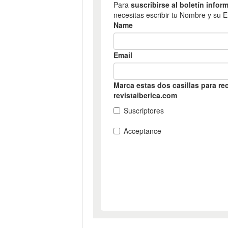
o
n
o
m
í
a