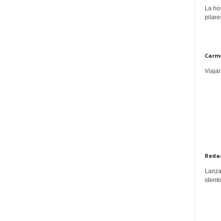
La hos
pilare
Carme
Viajar
Reda
Lanzar
identi