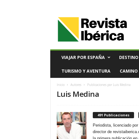
V
i
a
j
e
s
,
VIAJAR POR ESPAÑA
DESTINO
T
u
TURISMO Y AVENTURA
CAMINO 
r
i
Inicio
Autores
Publicaciones por Luis Medina
s
Luis Medina
m
o
y
G
491 Publicaciones
a
s
Periodista, licenciado p
t
director de revistaiberic
r
la primera publicación en