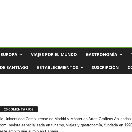
 EUROPA
VIAJES POR EL MUNDO
GASTRONOMÍA
DE SANTIAGO
ESTABLECIMIENTOS
SUSCRIPCIÓN
C
20 COMENTARIOS
or la Universidad Complutense de Madrid y Máster en Artes Gráficas Aplicada
a.com, revista especializada en turismo, viajes y gastronomía, fundada en 1995
 este ámbito que surgió en España.