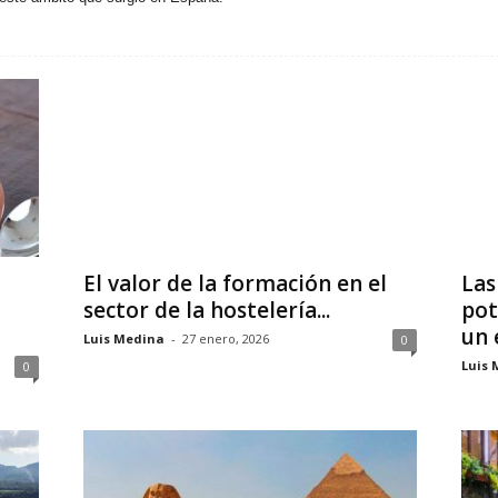
El valor de la formación en el
Las
sector de la hostelería...
pot
un 
Luis Medina
-
27 enero, 2026
0
Luis 
0