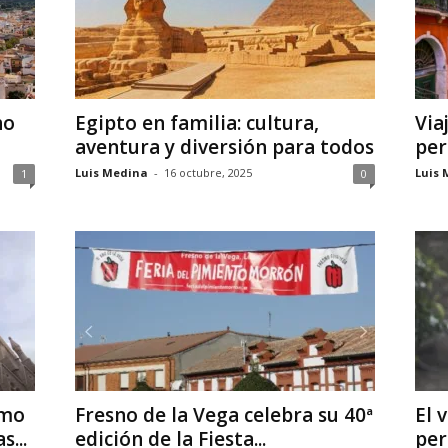
ho
Egipto en familia: cultura,
Via
aventura y diversión para todos
per
Luis Medina
-
16 octubre, 2025
Luis 
1
0
smo
Fresno de la Vega celebra su 40ª
El 
s...
edición de la Fiesta...
per