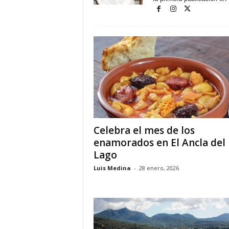
o
n
o
m
í
a
Celebra el mes de los
enamorados en El Ancla del
Lago
Luis Medina
-
28 enero, 2026