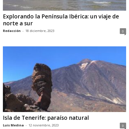
Explorando la Península Ibérica: un viaje de
norte a sur
Redacción
-
18 diciembre, 2023
0
Isla de Tenerife: paraíso natural
Luis Medina
-
12 noviembre, 2023
0