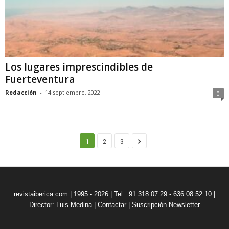
Los lugares imprescindibles de
Fuerteventura
Redacción
-
14 septiembre, 2022
0
1
2
3
revistaiberica.com | 1995 - 2026 | Tel.: 91 318 07 29 - 636 08 52 10 |
Director: Luis Medina
|
Contactar
|
Suscripción Newsletter