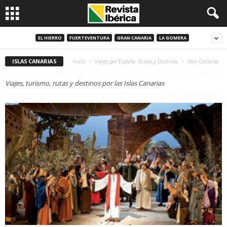
EL HIERRO
FUERTEVENTURA
GRAN CANARIA
LA GOMERA
ISLAS CANARIAS
Inicio
Viajes por España: Rutas y Destinos
Islas Canarias
Viajes, turismo, rutas y destinos por las Islas Canarias