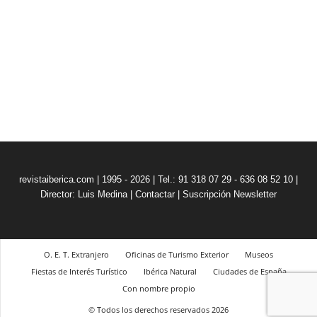
revistaiberica.com | 1995 - 2026 | Tel.: 91 318 07 29 - 636 08 52 10 |
Director: Luis Medina
|
Contactar
|
Suscripción Newsletter
O. E. T. Extranjero
Oficinas de Turismo Exterior
Museos
Fiestas de Interés Turístico
Ibérica Natural
Ciudades de España
Con nombre propio
© Todos los derechos reservados 2026