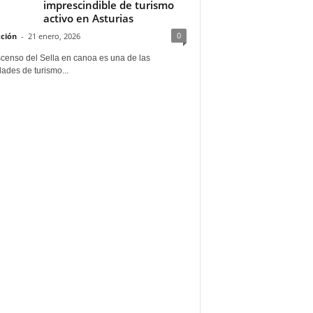
imprescindible de turismo
activo en Asturias
0
ción
-
21 enero, 2026
scenso del Sella en canoa es una de las
dades de turismo...