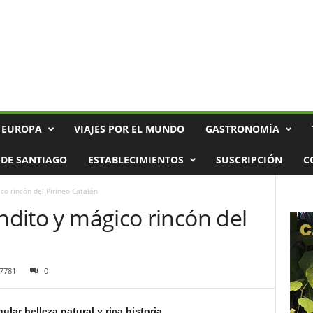
 EUROPA
VIAJES POR EL MUNDO
GASTRONOMÍA
DE SANTIAGO
ESTABLECIMIENTOS
SUSCRIPCIÓN
C
ico rincón del Pirineo Catalán
óndito y mágico rincón del
7781
0
lar belleza natural y rica historia,