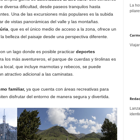
La hos
de diversa dificultad, desde paseos tranquilos hasta
pilare
antes. Una de las excursiones más populares es la subida
r de vistas panorámicas del valle y las montañas.
úria
, que es el único medio de acceso a la zona, ofrece un
Carme
la belleza del paisaje desde una perspectiva diferente.
Viajar
on un lago donde es posible practicar
deportes
ra los más aventureros, el parque de cuerdas y tirolinas es
a local, que incluye marmotas y rebecos, se puede
 atractivo adicional a las caminatas.
smo familiar,
ya que cuenta con áreas recreativas para
ten disfrutar del entorno de manera segura y divertida.
Redac
Lanzar
identi