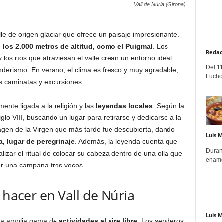
Vall de Núria (Girona)
alle de origen glaciar que ofrece un paisaje impresionante.
 los 2.000 metros de altitud, como el Puigmal
. Los
Redac
los ríos que atraviesan el valle crean un entorno ideal
Del 11
nderismo. En verano, el clima es fresco y muy agradable,
Lucho
las caminatas y excursiones.
mente ligada a la religión y las
leyendas locales
. Según la
siglo VIII, buscando un lugar para retirarse y dedicarse a la
agen de la Virgen que más tarde fue descubierta, dando
Luis 
a, lugar de peregrinaje
. Además, la leyenda cuenta que
Duran
lizar el ritual de colocar su cabeza dentro de una olla que
enamo
ar una campana tres veces.
 hacer en Vall de Núria
Luis 
una amplia gama de
actividades al aire libre
. Los senderos