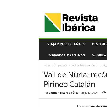
V
i
a
j
e
s
,
VIAJAR POR ESPAÑA
DESTINO
T
u
TURISMO Y AVENTURA
CAMINO 
r
i
Inicio
En portada
Vall de Núria: recóndito y mág
s
Vall de Núria: rec
m
o
Pirineo Catalán
y
G
a
Por
Carmen Escarda Pérez
-
23 julio, 2024
s
t
Un enclave de singu
r