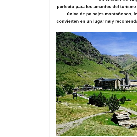
o
perfecto para los amantes del turismo 
n
única de paisajes montañosos, le
o
convierten en un lugar muy recomendab
m
í
a