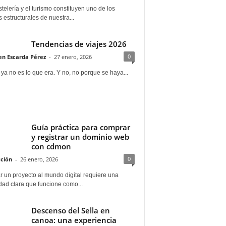
telería y el turismo constituyen uno de los
s estructurales de nuestra...
Tendencias de viajes 2026
0
n Escarda Pérez
-
27 enero, 2026
 ya no es lo que era. Y no, no porque se haya...
Guía práctica para comprar
y registrar un dominio web
con cdmon
0
ción
-
26 enero, 2026
 un proyecto al mundo digital requiere una
dad clara que funcione como...
Descenso del Sella en
canoa: una experiencia