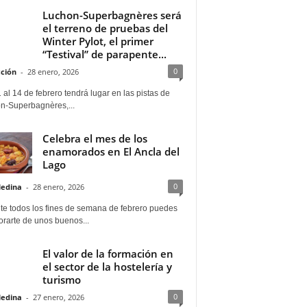
Luchon-Superbagnères será
el terreno de pruebas del
Winter Pylot, el primer
“Testival” de parapente...
0
ción
-
28 enero, 2026
 al 14 de febrero tendrá lugar en las pistas de
n-Superbagnères,...
Celebra el mes de los
enamorados en El Ancla del
Lago
0
Medina
-
28 enero, 2026
te todos los fines de semana de febrero puedes
rarte de unos buenos...
El valor de la formación en
el sector de la hostelería y
turismo
0
Medina
-
27 enero, 2026