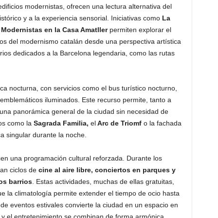
 edificios modernistas, ofrecen una lectura alternativa del
stórico y a la experiencia sensorial. Iniciativas como
La
Modernistas en la Casa Amatller
permiten explorar el
tos del modernismo catalán desde una perspectiva artística
rios dedicados a la Barcelona legendaria, como las rutas
ca nocturna, con servicios como el bus turístico nocturno,
emblemáticos iluminados. Este recurso permite, tanto a
e una panorámica general de la ciudad sin necesidad de
ios como la
Sagrada Familia,
el
Arc de Triomf
o la fachada
a singular durante la noche.
cen una programación cultural reforzada. Durante los
lan ciclos de
cine al aire libre, conciertos en parques y
os barrios
. Estas actividades, muchas de ellas gratuitas,
e la climatología permite extender el tiempo de ocio hasta
de eventos estivales convierte la ciudad en un espacio en
a y el entretenimiento se combinan de forma armónica.