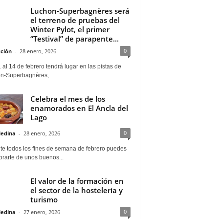
Luchon-Superbagnères será
el terreno de pruebas del
Winter Pylot, el primer
“Testival” de parapente...
0
ción
-
28 enero, 2026
 al 14 de febrero tendrá lugar en las pistas de
n-Superbagnères,...
Celebra el mes de los
enamorados en El Ancla del
Lago
0
Medina
-
28 enero, 2026
te todos los fines de semana de febrero puedes
rarte de unos buenos...
El valor de la formación en
el sector de la hostelería y
turismo
0
Medina
-
27 enero, 2026