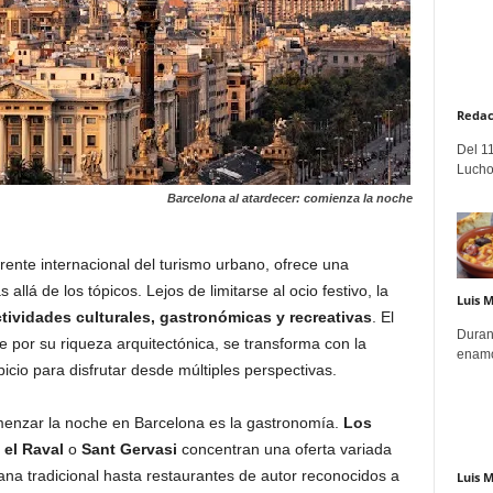
Redac
Del 11
Lucho
Barcelona al atardecer: comienza la noche
erente internacional del turismo urbano, ofrece una
llá de los tópicos. Lejos de limitarse al ocio festivo, la
Luis 
tividades culturales, gastronómicas y recreativas
. El
Duran
 por su riqueza arquitectónica, se transforma con la
enamo
icio para disfrutar desde múltiples perspectivas.
omenzar la noche en Barcelona es la gastronomía.
Los
, el Raval
o
Sant Gervasi
concentran una oferta variada
na tradicional hasta restaurantes de autor reconocidos a
Luis 