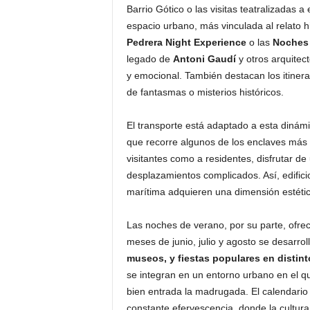
Barrio Gótico o las visitas teatralizadas a
espacio urbano, más vinculada al relato hi
Pedrera Night Experience
o las
Noches 
legado de
Antoni Gaudí
y otros arquitec
y emocional. También destacan los itinera
de fantasmas o misterios históricos.
El transporte está adaptado a esta dinámi
que recorre algunos de los enclaves más 
visitantes como a residentes, disfrutar d
desplazamientos complicados. Así, edific
marítima adquieren una dimensión estétic
Las noches de verano, por su parte, ofre
meses de junio, julio y agosto se desarrol
museos, y fiestas populares en distint
se integran en un entorno urbano en el qu
bien entrada la madrugada. El calendario 
constante efervescencia, donde la cultur