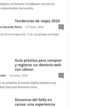
telería y el turismo constituyen uno de los
s estructurales de nuestra...
Tendencias de viajes 2026
0
n Escarda Pérez
-
27 enero, 2026
 ya no es lo que era. Y no, no porque se haya...
Guía práctica para comprar
y registrar un dominio web
con cdmon
0
ción
-
26 enero, 2026
 un proyecto al mundo digital requiere una
dad clara que funcione como...
Descenso del Sella en
canoa: una experiencia