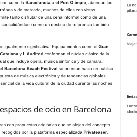
 mar, como la
Barceloneta
o
el Port Olímpic
, abundan los
La hos
rránea y de mercado, muchos de ellos con vistas
pilare
permite tanto disfrutar de una cena informal como de una
 consolidándose como un destino de referencia también
Carme
Viajar
es igualmente significativa. Equipamientos como el
Gran
a Catalana
y
L’Auditori
conforman el núcleo clásico de la
al que incluye ópera, música sinfónica y de cámara.
el
Barcelona Beach Festival
se orientan hacia un público
uesta de música electrónica y de tendencias globales.
sencial de la vida cultural de la ciudad durante las noches
Redac
 espacios de ocio en Barcelona
Lanzar
identi
es con propuestas originales que se alejan del concepto
s recogidos por la plataforma especializada
Privateaser
,