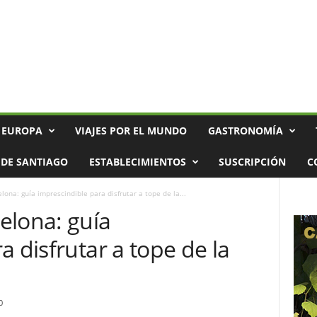
 EUROPA
VIAJES POR EL MUNDO
GASTRONOMÍA
DE SANTIAGO
ESTABLECIMIENTOS
SUSCRIPCIÓN
C
ona: guía imprescindible para disfrutar a tope de la...
elona: guía
a disfrutar a tope de la
0