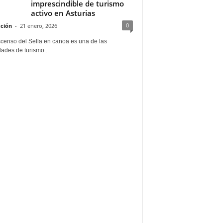
imprescindible de turismo
activo en Asturias
0
ción
-
21 enero, 2026
scenso del Sella en canoa es una de las
dades de turismo...