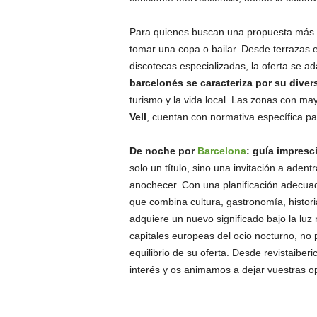
Para quienes buscan una propuesta más a
tomar una copa o bailar. Desde terrazas e
discotecas especializadas, la oferta se ad
barcelonés se caracteriza por su diver
turismo y la vida local. Las zonas con ma
Vell
, cuentan con normativa específica par
De noche por
Barcelona
: guía impresc
solo un título, sino una invitación a aden
anochecer. Con una planificación adecuada
que combina cultura, gastronomía, histor
adquiere un nuevo significado bajo la lu
capitales europeas del ocio nocturno, no p
equilibrio de su oferta. Desde revistaibe
interés y os animamos a dejar vuestras o