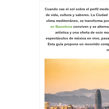
o
Cuando cae el sol sobre el perfil mode
n
o
de vida, cultura y sabores. La Ciudad
m
clima mediterráneo, se transforma po
í
en Barcelona
conviven y se alterna
a
artística y una oferta de ocio m
espectáculos de música en vivo, pasa
Esta guía propone un recorrido comp
m