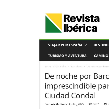
V
i
a
j
e
s
,
VIAJAR POR ESPAÑA
DESTINO
T
u
TURISMO Y AVENTURA
CAMINO 
r
i
Inicio
Cataluña
Barcelona
De noche por Barcel
s
De noche por Barc
m
o
imprescindible par
y
G
Ciudad Condal
a
s
t
Por
Luis Medina
-
4 julio, 2025
3687
r