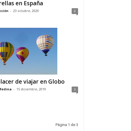
rellas en España
cción
-
23 octubre, 2020
0
placer de viajar en Globo
Medina
-
15 diciembre, 2019
3
Página 1 de 3