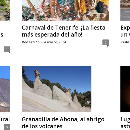
Carnaval de Tenerife: ¡La fiesta
Exp
es
más esperada del año!
un 
Redacción
-
4 marzo, 2024
Reda
0
1
ural
Granadilla de Abona, al abrigo
Lug
de los volcanes
ast
0