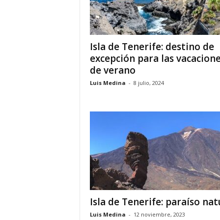
o
n
o
m
Isla de Tenerife: destino de
í
excepción para las vacacion
a
de verano
Luis Medina
-
8 julio, 2024
Isla de Tenerife: paraíso nat
Luis Medina
-
12 noviembre, 2023