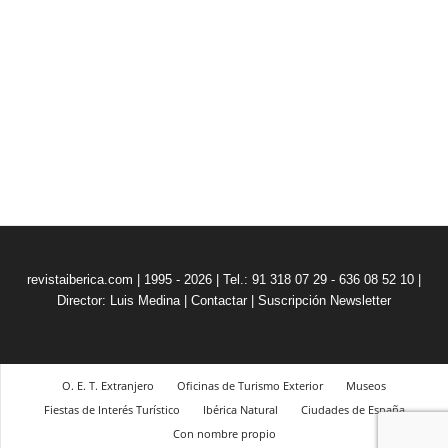
revistaiberica.com | 1995 - 2026 | Tel.: 91 318 07 29 - 636 08 52 10 |
Director: Luis Medina
|
Contactar
|
Suscripción Newsletter
O. E. T. Extranjero
Oficinas de Turismo Exterior
Museos
Fiestas de Interés Turístico
Ibérica Natural
Ciudades de España
Con nombre propio