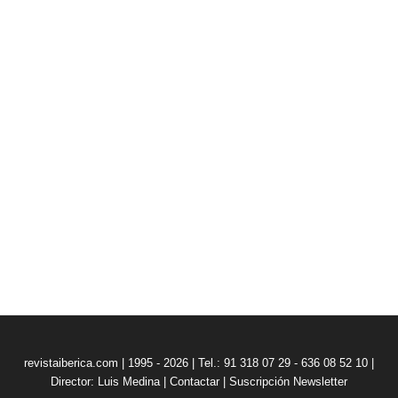
revistaiberica.com | 1995 - 2026 | Tel.: 91 318 07 29 - 636 08 52 10 |
Director: Luis Medina
|
Contactar
|
Suscripción Newsletter