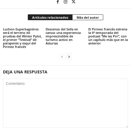
Artículos relacionados
Más del autor
Luchon-Superbagnères
Descenso del Sella en
El Pirineo francés estrena
será el terreno de
canoa: una experiencia
la 4ª temporada del
pruebas del Winter Pylot,
imprescindible de
podcast “Me las Piri”, con
el primer “Testival” de
turismo activo en
un capítulo más que en la
parapente y esquí del
Asturias
anterior
Pirineo francés
DEJA UNA RESPUESTA