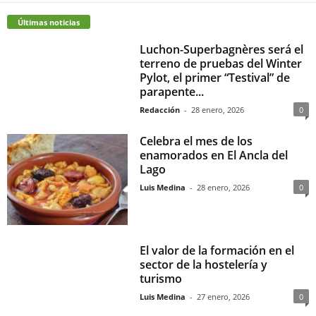
Últimas noticias
Luchon-Superbagnères será el
terreno de pruebas del Winter
Pylot, el primer “Testival” de
parapente...
Redacción
-
28 enero, 2026
0
Celebra el mes de los
enamorados en El Ancla del
Lago
Luis Medina
-
28 enero, 2026
0
El valor de la formación en el
sector de la hostelería y
turismo
Luis Medina
-
27 enero, 2026
0