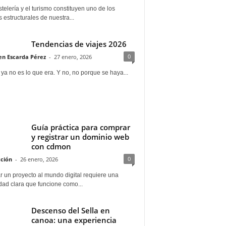
telería y el turismo constituyen uno de los
s estructurales de nuestra...
Tendencias de viajes 2026
0
n Escarda Pérez
-
27 enero, 2026
 ya no es lo que era. Y no, no porque se haya...
Guía práctica para comprar
y registrar un dominio web
con cdmon
0
ción
-
26 enero, 2026
 un proyecto al mundo digital requiere una
dad clara que funcione como...
Descenso del Sella en
canoa: una experiencia