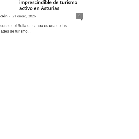
imprescindible de turismo
activo en Asturias
0
ción
-
21 enero, 2026
scenso del Sella en canoa es una de las
dades de turismo...