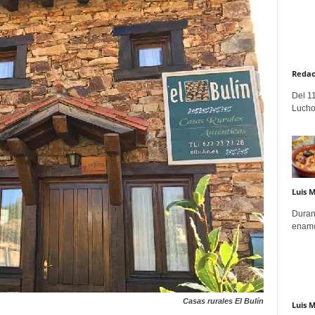
Redac
Del 11
Lucho
Luis 
Duran
enamo
Casas rurales El Bulín
Luis 