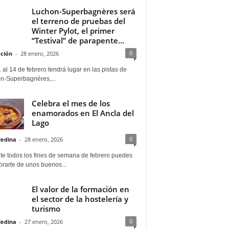
Luchon-Superbagnères será
el terreno de pruebas del
Winter Pylot, el primer
“Testival” de parapente...
0
ción
-
28 enero, 2026
 al 14 de febrero tendrá lugar en las pistas de
n-Superbagnères,...
Celebra el mes de los
enamorados en El Ancla del
Lago
0
Medina
-
28 enero, 2026
te todos los fines de semana de febrero puedes
rarte de unos buenos...
El valor de la formación en
el sector de la hostelería y
turismo
0
Medina
-
27 enero, 2026