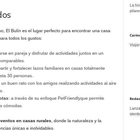
La hos
pilare
dos
o, El Bulín es el lugar perfecto para encontrar una casa
Carme
para todos los gustos:
Viajar
se en pareja y disfrutar de actividades juntos en un
comparables.
artir y fortalecer lazos familiares en casas totalmente
sta 30 personas.
un buen rato con los amigos realizando actividades al aire
s.
otas
: a través de su enfoque PetFriendlyque permite
Redac
nas cómodas.
Lanzar
identi
eventos en casas rurales
, donde la naturaleza y la
cias únicas e inolvidables.