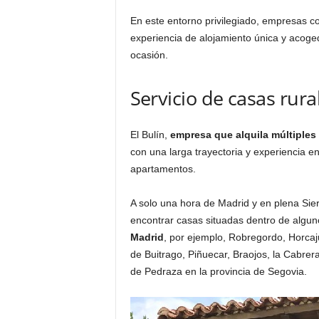
o
En este entorno privilegiado, empresas 
n
experiencia de alojamiento única y acog
o
ocasión.
m
í
a
Servicio de casas rura
El Bulín,
empresa que alquila múltiples 
con una larga trayectoria y experiencia en
apartamentos.
A solo una hora de Madrid y en plena Sier
encontrar casas situadas dentro de algun
Madrid
, por ejemplo, Robregordo, Horcaj
de Buitrago, Piñuecar, Braojos, la Cabrera
de Pedraza en la provincia de Segovia.