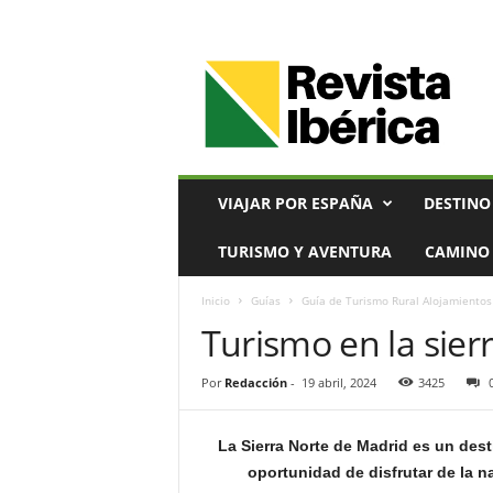
V
i
a
j
e
s
,
VIAJAR POR ESPAÑA
DESTINO
T
u
TURISMO Y AVENTURA
CAMINO 
r
i
Inicio
Guías
Guía de Turismo Rural Alojamientos
s
Turismo en la sier
m
o
y
Por
Redacción
-
19 abril, 2024
3425
G
a
s
La Sierra Norte de Madrid es un desti
t
oportunidad de disfrutar de la nat
r