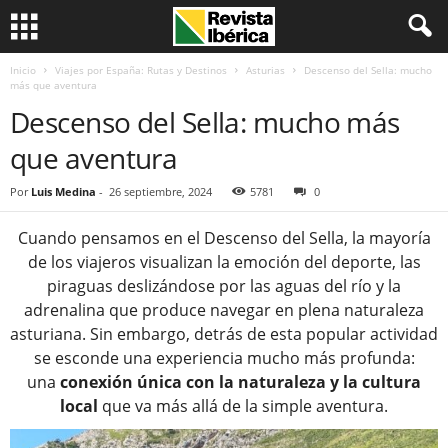
Inicio
Viajes por España: Rutas y Destinos
Asturias
Descenso del Sella: mucho
más que aventura
Descenso del Sella: mucho más
que aventura
Por
Luis Medina
-
26 septiembre, 2024
5781
0
Cuando pensamos en el Descenso del Sella, la mayoría
de los viajeros visualizan la emoción del deporte, las
piraguas deslizándose por las aguas del río y la
adrenalina que produce navegar en plena naturaleza
asturiana. Sin embargo, detrás de esta popular actividad
se esconde una experiencia mucho más profunda:
una
conexión única con la naturaleza y la cultura
local
que va más allá de la simple aventura.