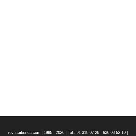
revistaiberica.com | 1995 - 2026 | Tel.: 91 318 07 29 - 636 08 52 10 |