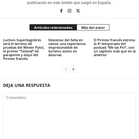
publicación en este ámbito que surgió en España.
Artículos relacionados
Más del autor
Luchon-Superbagnères
Descenso del Sella en
El Pirineo francés estrena
será el terreno de
canoa: una experiencia
la 4ª temporada del
pruebas del Winter Pylot,
imprescindible de
podcast “Me las Piri”, con
el primer “Testival” de
turismo activo en
un capítulo más que en la
parapente y esquí del
Asturias
anterior
Pirineo francés
DEJA UNA RESPUESTA