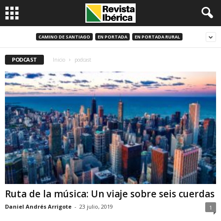
CAMINO DE SANTIAGO
EN PORTADA
EN PORTADA RURAL
PODCAST
Inicio
podcast
Ruta de la música: Un viaje sobre seis cuerdas
Daniel Andrés Arrigote
-
23 julio, 2019
1