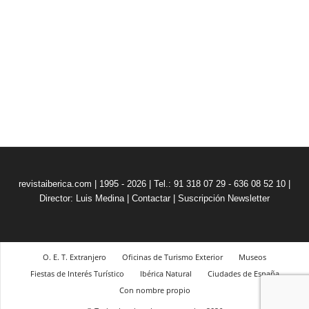
revistaiberica.com | 1995 - 2026 | Tel.: 91 318 07 29 - 636 08 52 10 |
Director: Luis Medina
|
Contactar
|
Suscripción Newsletter
O. E. T. Extranjero
Oficinas de Turismo Exterior
Museos
Fiestas de Interés Turístico
Ibérica Natural
Ciudades de España
Con nombre propio