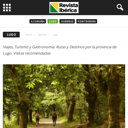
A CORUÑA
LUGO
OURENSE
PONTEVEDRA
LUGO
Inicio
Galicia
Lugo
Viajes, Turismo y Gastronomía. Rutas y Destinos por la provincia de
Lugo. Visitas recomendadas.