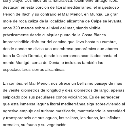
sol y playa. Dos hitos de la naturaleza, totalmente antagónicos,
destacan en esta porción de litoral mediterráneo: el majestuoso
Peñón de Ifach y su contrario el Mar Menor, en Murcia. La gran
mole de roca caliza de la localidad alicantina de Calpe se levanta
unos 320 metros sobre el nivel del mar, siendo visible
prácticamente desde cualquier punto de la Costa Blanca.
Imprescindible disfrutar del camino que lleva hasta su cumbre,
desde donde se divisa una asombrosa panorámica que abarca
toda la Costa Dorada, desde los cercanos acantilados hasta el
monte Montgó, cerca de Denia, e incluidas también las
espectaculares sierras alicantinas.
En cambio, el Mar Menor, nos ofrece un bellísimo paisaje de más
de veinte kilómetros de longitud y diez kilómetros de largo, apenas
salpicado por sus peculiares conos volcánicos. Es de agradecer
que esta inmensa laguna litoral mediterránea siga sobreviviendo al
agresivo empuje del turismo masificado, manteniendo la serenidad
y transparencia de sus aguas, las salinas, las dunas, los infinitos
arenales, su fauna y su vegetación.