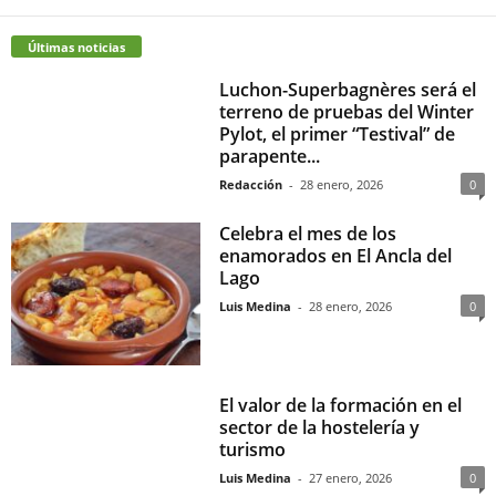
Últimas noticias
Luchon-Superbagnères será el
terreno de pruebas del Winter
Pylot, el primer “Testival” de
parapente...
Redacción
-
28 enero, 2026
0
Celebra el mes de los
enamorados en El Ancla del
Lago
Luis Medina
-
28 enero, 2026
0
El valor de la formación en el
sector de la hostelería y
turismo
Luis Medina
-
27 enero, 2026
0