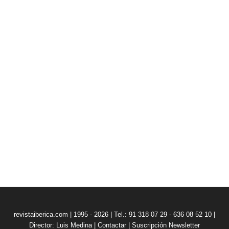
revistaiberica.com | 1995 - 2026 | Tel.: 91 318 07 29 - 636 08 52 10 |
Director: Luis Medina
|
Contactar
|
Suscripción Newsletter