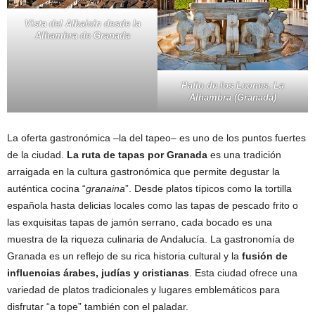
Vista del Albaicín desde la
Alhambra de Granada
Patio de los Leones. La
Alhambra (Granada)
La oferta gastronómica –la del tapeo– es uno de los puntos fuertes
de la ciudad.
La ruta de tapas por Granada
es una tradición
arraigada en la cultura gastronómica que permite degustar la
auténtica cocina “
granaina
”. Desde platos típicos como la tortilla
española hasta delicias locales como las tapas de pescado frito o
las exquisitas tapas de jamón serrano, cada bocado es una
muestra de la riqueza culinaria de Andalucía. La gastronomía de
Granada es un reflejo de su rica historia cultural y la
fusión de
influencias árabes, judías y cristianas
. Esta ciudad ofrece una
variedad de platos tradicionales y lugares emblemáticos para
disfrutar “a tope” también con el paladar.