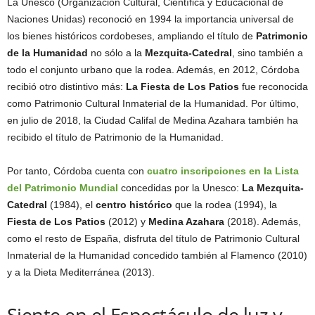
La Unesco (Organización Cultural, Científica y Educacional de
Naciones Unidas) reconoció en 1994 la importancia universal de
los bienes históricos cordobeses, ampliando el título de
Patrimonio
de la Humanidad
no sólo a la
Mezquita-Catedral
, sino también a
todo el conjunto urbano que la rodea. Además, en 2012, Córdoba
recibió otro distintivo más:
La Fiesta de Los Patios
fue reconocida
como Patrimonio Cultural Inmaterial de la Humanidad. Por último,
en julio de 2018, la Ciudad Califal de Medina Azahara también ha
recibido el título de Patrimonio de la Humanidad.
Por tanto, Córdoba cuenta con
cuatro inscripciones en la Lista
del Patrimonio Mundial
concedidas por la Unesco:
La Mezquita-
Catedral
(1984), el
centro histórico
que la rodea (1994), la
Fiesta de Los Patios
(2012) y
Medina Azahara
(2018). Además,
como el resto de España, disfruta del título de Patrimonio Cultural
Inmaterial de la Humanidad concedido también al Flamenco (2010)
y a la Dieta Mediterránea (2013).
Siente en el Espectáculo de luz y