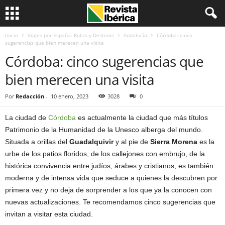
Inicio
Viajes por España: Rutas y Destinos
Andalucía
Córdoba: cinco
sugerencias que bien merecen una visita
Córdoba: cinco sugerencias que
bien merecen una visita
Por
Redacción
-
10 enero, 2023
3028
0
La ciudad de
Córdoba
es actualmente la ciudad que más títulos
Patrimonio de la Humanidad de la Unesco alberga del mundo.
Situada a orillas del
Guadalquivir
y al pie de
Sierra Morena
es la
urbe de los patios floridos, de los callejones con embrujo, de la
histórica convivencia entre judíos, árabes y cristianos, es también
moderna y de intensa vida que seduce a quienes la descubren por
primera vez y no deja de sorprender a los que ya la conocen con
nuevas actualizaciones. Te recomendamos cinco sugerencias que
invitan a visitar esta ciudad.