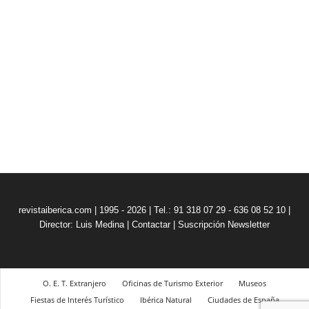
revistaiberica.com | 1995 - 2026 | Tel.: 91 318 07 29 - 636 08 52 10 |
Director: Luis Medina
|
Contactar
|
Suscripción Newsletter
O. E. T. Extranjero
Oficinas de Turismo Exterior
Museos
Fiestas de Interés Turístico
Ibérica Natural
Ciudades de España