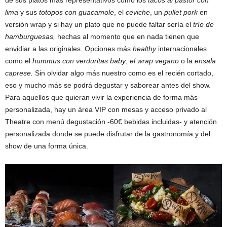
de sus platos más representativos como los
tacos al pastor con
lima
y sus
totopos con guacamole
, el
ceviche
, un
pullet pork
en
versión wrap y si hay un plato que no puede faltar sería el
trío de
hamburguesas,
hechas al momento que en nada tienen que
envidiar a las originales. Opciones más
healthy
internacionales
como el
hummus con verduritas baby
,
el wrap vegano
o la
ensala
caprese.
Sin olvidar algo más nuestro como es el recién cortado,
eso y mucho más se podrá degustar y saborear antes del show.
Para aquellos que quieran vivir la experiencia de forma más
personalizada, hay un área VIP con mesas y acceso privado al
Theatre con menú degustación -60€ bebidas incluidas- y atención
personalizada donde se puede disfrutar de la gastronomía y del
show de una forma única.