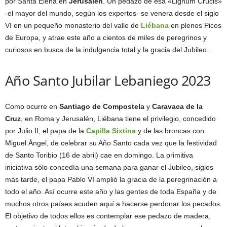
por Santa Elena en
Jerusalén
. Un pedazo de esa «Lignum Crucis»
-el mayor del mundo, según los expertos- se venera desde el siglo
VI en un pequeño monasterio del valle de
Liébana
en plenos Picos
de Europa, y atrae este año a cientos de miles de peregrinos y
curiosos en busca de la indulgencia total y la gracia del Jubileo.
Año Santo Jubilar Lebaniego 2023
Como ocurre en
Santiago de Compostela
y
Caravaca de la
Cruz
, en Roma y Jerusalén, Liébana tiene el privilegio, concedido
por Julio II, el papa de la
Capilla Sixtina
y de las broncas con
Miguel Ángel, de celebrar su Año Santo cada vez que la festividad
de Santo Toribio (16 de abril) cae en domingo. La primitiva
iniciativa sólo concedía una semana para ganar el Jubileo, siglos
más tarde, el papa Pablo VI amplió la gracia de la peregrinación a
todo el año. Así ocurre este año y las gentes de toda España y de
muchos otros países acuden aquí a hacerse perdonar los pecados.
El objetivo de todos ellos es contemplar ese pedazo de madera,