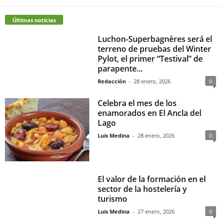
Últimas noticias
Luchon-Superbagnères será el
terreno de pruebas del Winter
Pylot, el primer “Testival” de
parapente...
Redacción
-
28 enero, 2026
0
Celebra el mes de los
enamorados en El Ancla del
Lago
Luis Medina
-
28 enero, 2026
0
El valor de la formación en el
sector de la hostelería y
turismo
Luis Medina
-
27 enero, 2026
0