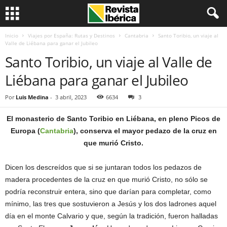
Inicio
Viajes por España: Rutas y Destinos
Cantabria
Santo Toribio, un viaje al
Valle de Liébana para ganar el Jubileo
Santo Toribio, un viaje al Valle de
Liébana para ganar el Jubileo
Por
Luis Medina
-
3 abril, 2023
6634
3
El monasterio de Santo Toribio en Liébana, en pleno Picos de
Europa (
Cantabria
), conserva el mayor pedazo de la cruz en
que murió Cristo.
Dicen los descreídos que si se juntaran todos los pedazos de
madera procedentes de la cruz en que murió Cristo, no sólo se
podría reconstruir entera, sino que darían para completar, como
mínimo, las tres que sostuvieron a Jesús y los dos ladrones aquel
día en el monte Calvario y que, según la tradición, fueron halladas