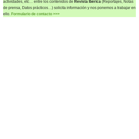
actividades, etc… entre los contenidos de
Revista Ibérica
(Reportajes, Notas
de prensa, Datos prácticos…) solicita información y nos ponemos a trabajar en
ello.
Formulario de contacto >>>