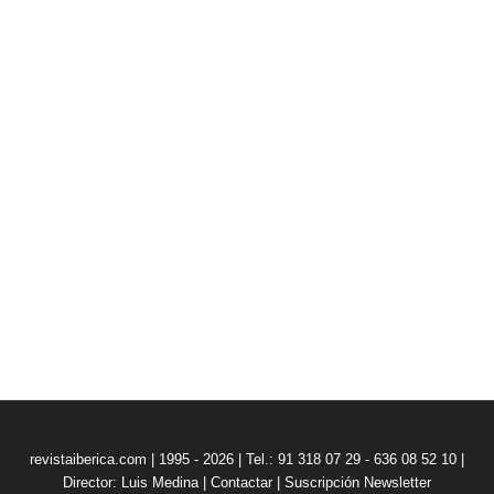
revistaiberica.com | 1995 - 2026 | Tel.: 91 318 07 29 - 636 08 52 10 |
Director: Luis Medina
|
Contactar
|
Suscripción Newsletter