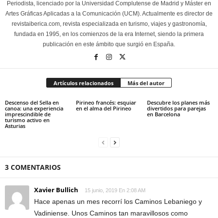
Periodista, licenciado por la Universidad Complutense de Madrid y Máster en
Artes Gráficas Aplicadas a la Comunicación (UCM). Actualmente es director de
revistaiberica.com, revista especializada en turismo, viajes y gastronomía,
fundada en 1995, en los comienzos de la era Internet, siendo la primera
publicación en este ámbito que surgió en España.
Artículos relacionados
Más del autor
Descenso del Sella en
Pirineo francés: esquiar
Descubre los planes más
canoa: una experiencia
en el alma del Pirineo
divertidos para parejas
imprescindible de
en Barcelona
turismo activo en
Asturias
3 COMENTARIOS
Xavier Bullich
15 junio, 2019 En 2:08 AM
Hace apenas un mes recorrí los Caminos Lebaniego y
Vadiniense. Unos Caminos tan maravillosos como