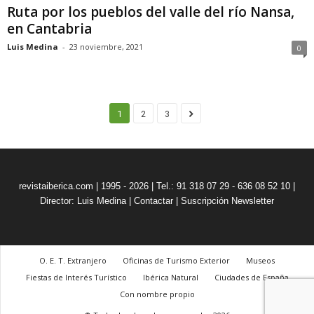
Ruta por los pueblos del valle del río Nansa,
en Cantabria
Luis Medina
-
23 noviembre, 2021
0
1
2
3
revistaiberica.com | 1995 - 2026 | Tel.: 91 318 07 29 - 636 08 52 10 |
Director: Luis Medina
|
Contactar
|
Suscripción Newsletter
O. E. T. Extranjero
Oficinas de Turismo Exterior
Museos
Fiestas de Interés Turístico
Ibérica Natural
Ciudades de España
Con nombre propio