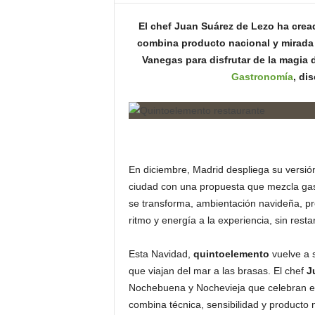
o
El chef Juan Suárez de Lezo ha cre
n
o
combina producto nacional y mirada
m
Vanegas para disfrutar de la magia 
í
Gastronomía
, di
a
En diciembre, Madrid despliega su versió
ciudad con una propuesta que mezcla gas
se transforma, ambientación navideña, p
ritmo y energía a la experiencia, sin rest
Esta Navidad,
quintoelemento
vuelve a 
que viajan del mar a las brasas. El chef
J
Nochebuena y Nochevieja que celebran el 
combina técnica, sensibilidad y producto 