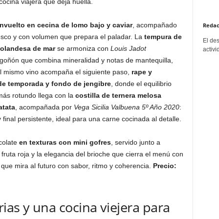
ocina viajera que deja huella.
envuelto en cecina de lomo bajo y caviar
, acompañado
Redac
esco y con volumen que prepara el paladar. La
tempura de
El de
 holandesa de mar
se armoniza con
Louis Jadot
activi
goñón que combina mineralidad y notas de mantequilla,
 El mismo vino acompaña el siguiente paso,
rape y
e temporada y fondo de jengibre
, donde el equilibrio
más rotundo llega con la
costilla de ternera melosa
atata
, acompañada por
Vega Sicilia Valbuena 5º Año 2020
:
 final persistente, ideal para una carne cocinada al detalle.
colate
en texturas con mini gofres
, servido junto a
ruta roja y la elegancia del brioche que cierra el menú con
 que mira al futuro con sabor, ritmo y coherencia.
Precio:
ias y una cocina viejera para