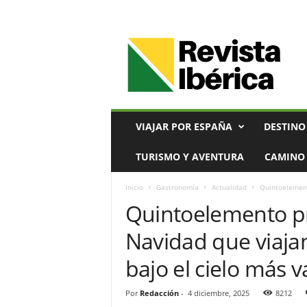
V
i
a
j
e
s
,
VIAJAR POR ESPAÑA
DESTINO
T
u
TURISMO Y AVENTURA
CAMINO 
r
i
Inicio
Gastronomía
Actualidad
Quintoelement
s
Quintoelemento p
m
o
Navidad que viajan
y
G
bajo el cielo más 
a
s
t
Por
Redacción
-
4 diciembre, 2025
8212
r