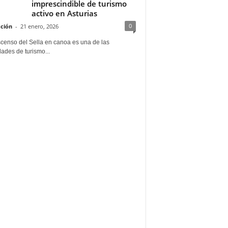
imprescindible de turismo
activo en Asturias
0
ción
-
21 enero, 2026
scenso del Sella en canoa es una de las
dades de turismo...