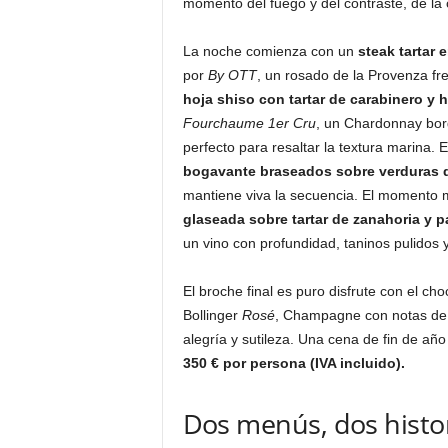
momento del fuego y del contraste, de la c
La noche comienza con un
steak tartar 
por
By OTT
, un rosado de la Provenza fr
hoja shiso con tartar de carabinero y
Fourchaume 1er Cru
, un Chardonnay bor
perfecto para resaltar la textura marina.
bogavante braseados sobre verduras d
mantiene viva la secuencia. El momento 
glaseada sobre tartar de zanahoria y p
un vino con profundidad, taninos pulidos y
El broche final es puro disfrute con el cho
Bollinger
Rosé
, Champagne con notas de f
alegría y sutileza. Una cena de fin de año
350 € por persona (IVA incluido).
Dos menús, dos histor