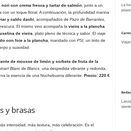
La hos
 nori con crema fresca y tartar de salmón
, junto a un
pilare
 con un toque floral. A continuación, la profundidad marina
viar y caldo dashi
, acompañados de
Pazo de Barrantes
,
y frescura. El mismo vino acompaña la
vieira a la plancha
Carme
selina de vieira
, plato pleno de técnica y sabor. El viaje
do con foie a la plancha
, maridado con
PSI
, un tinto de
Viajar
erpo y suavidad.
iente de mousse de limón y sorbete de fruta de la
inart Blanc de Blancs
, una despedida vibrante y redonda,
rna la esencia de una Nochebuena diferente.
Precio: 220 €
Redac
Lanzar
s y brasas
identi
ás intensidad, más textura, más celebración. Es el