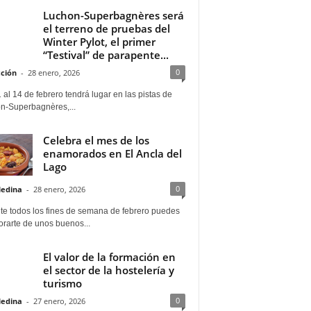
Luchon-Superbagnères será
el terreno de pruebas del
Winter Pylot, el primer
“Testival” de parapente...
0
ción
-
28 enero, 2026
 al 14 de febrero tendrá lugar en las pistas de
n-Superbagnères,...
Celebra el mes de los
enamorados en El Ancla del
Lago
0
Medina
-
28 enero, 2026
te todos los fines de semana de febrero puedes
rarte de unos buenos...
El valor de la formación en
el sector de la hostelería y
turismo
0
Medina
-
27 enero, 2026