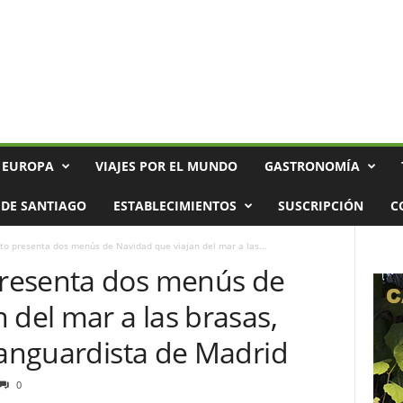
 EUROPA
VIAJES POR EL MUNDO
GASTRONOMÍA
DE SANTIAGO
ESTABLECIMIENTOS
SUSCRIPCIÓN
C
o presenta dos menús de Navidad que viajan del mar a las...
resenta dos menús de
 del mar a las brasas,
vanguardista de Madrid
0