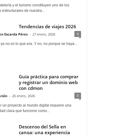
telería y el turismo constituyen uno de los
s estructurales de nuestra...
Tendencias de viajes 2026
0
n Escarda Pérez
-
27 enero, 2026
 ya no es lo que era. Y no, no porque se haya...
Guía práctica para comprar
y registrar un dominio web
con cdmon
0
ción
-
26 enero, 2026
 un proyecto al mundo digital requiere una
dad clara que funcione como...
Descenso del Sella en
canoa: una experiencia