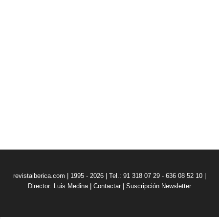
revistaiberica.com | 1995 - 2026 | Tel.: 91 318 07 29 - 636 08 52 10 |
Director: Luis Medina
|
Contactar
|
Suscripción Newsletter