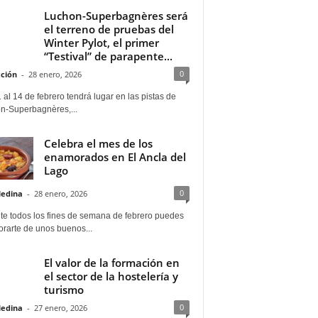
Luchon-Superbagnères será
el terreno de pruebas del
Winter Pylot, el primer
“Testival” de parapente...
0
ción
-
28 enero, 2026
 al 14 de febrero tendrá lugar en las pistas de
n-Superbagnères,...
Celebra el mes de los
enamorados en El Ancla del
Lago
0
Medina
-
28 enero, 2026
te todos los fines de semana de febrero puedes
rarte de unos buenos...
El valor de la formación en
el sector de la hostelería y
turismo
0
Medina
-
27 enero, 2026