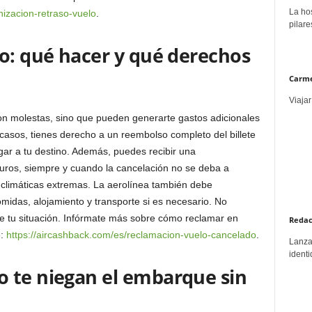
La hos
nizacion-retraso-vuelo
.
pilare
lo: qué hacer y qué derechos
Carme
Viajar
on molestas, sino que pueden generarte gastos adicionales
casos, tienes derecho a un reembolso completo del billete
egar a tu destino. Además, puedes recibir una
ros, siempre y cuando la cancelación no se deba a
climáticas extremas. La aerolínea también debe
midas, alojamiento y transporte si es necesario. No
e tu situación. Infórmate más sobre cómo reclamar en
Redac
e:
https://aircashback.com/es/reclamacion-vuelo-cancelado
.
Lanzar
identi
 te niegan el embarque sin