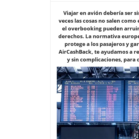
o
Viajar en avión debería ser 
n
o
veces las cosas no salen como 
m
el overbooking pueden arruin
í
derechos. La normativa europ
a
protege a los pasajeros y ga
AirCashBack, te ayudamos a re
y sin complicaciones, para