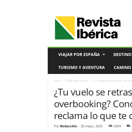
V
i
a
j
e
s
,
VIAJAR POR ESPAÑA
DESTINO
T
u
TURISMO Y AVENTURA
CAMINO 
r
i
Inicio
Más que viajes
¿Tu vuelo se retrasó, se ca
s
¿Tu vuelo se retras
m
o
overbooking? Cono
y
G
reclama lo que te
a
s
t
Por
Redacción
-
20 mayo, 2025
6354
r