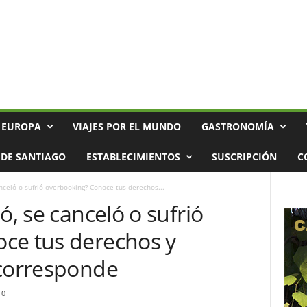
 EUROPA
VIAJES POR EL MUNDO
GASTRONOMÍA
DE SANTIAGO
ESTABLECIMIENTOS
SUSCRIPCIÓN
C
nceló o sufrió overbooking? Conoce tus derechos...
ó, se canceló o sufrió
ce tus derechos y
 corresponde
0