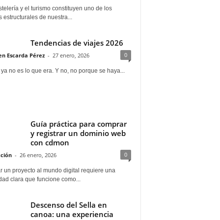
telería y el turismo constituyen uno de los
s estructurales de nuestra...
Tendencias de viajes 2026
0
n Escarda Pérez
-
27 enero, 2026
 ya no es lo que era. Y no, no porque se haya...
Guía práctica para comprar
y registrar un dominio web
con cdmon
0
ción
-
26 enero, 2026
 un proyecto al mundo digital requiere una
dad clara que funcione como...
Descenso del Sella en
canoa: una experiencia