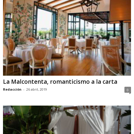
La Malcontenta, romanticismo a la carta
Redacción
-
26 abril, 2019
0