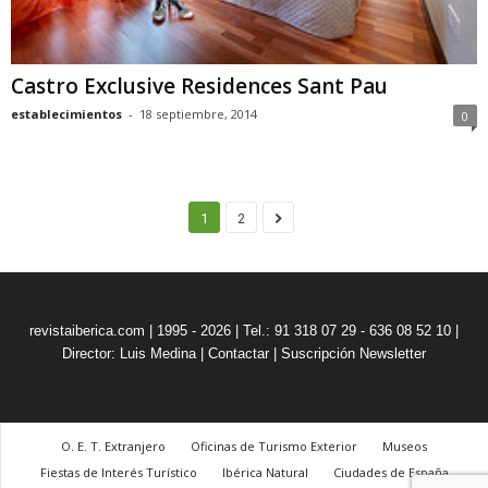
Castro Exclusive Residences Sant Pau
establecimientos
-
18 septiembre, 2014
0
1
2
revistaiberica.com | 1995 - 2026 | Tel.: 91 318 07 29 - 636 08 52 10 |
Director: Luis Medina
|
Contactar
|
Suscripción Newsletter
O. E. T. Extranjero
Oficinas de Turismo Exterior
Museos
Fiestas de Interés Turístico
Ibérica Natural
Ciudades de España