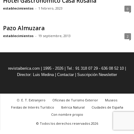
Hotel Gastronómico Casa Rosalía
establecimientos
-
1 febrero, 2023
0
Pazo Almuzara
establecimientos
-
19 septiembre, 2013
2
revistaiberica.com | 1995 - 2026 | Tel.: 91 318 07 29 - 636 08 52 10 |
Director: Luis Medina
|
Contactar
|
Suscripción Newsletter
O. E. T. Extranjero
Oficinas de Turismo Exterior
Museos
Fiestas de Interés Turístico
Ibérica Natural
Ciudades de España
Con nombre propio
© Todos los derechos reservados 2026