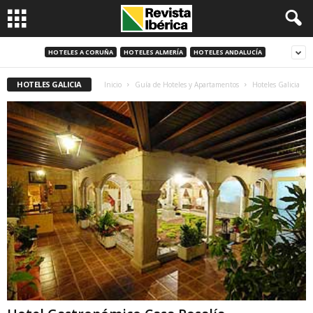
HOTELES A CORUÑA
HOTELES ALMERÍA
HOTELES ANDALUCÍA
HOTELES GALICIA
Inicio
Guía de Hoteles y Apartamentos
Hoteles Galicia