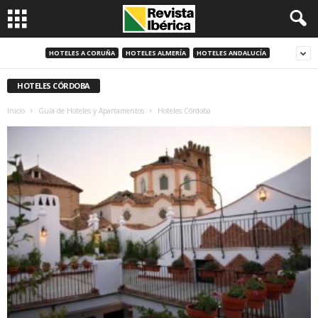
HOTELES A CORUÑA
HOTELES ALMERÍA
HOTELES ANDALUCÍA
HOTELES CÓRDOBA
Inicio
Guía de Hoteles y Apartamentos
Hoteles Córdoba