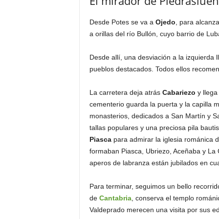
El mirador de Piedraslue
Desde Potes se va a
Ojedo
, para alcanz
a orillas del río Bullón, cuyo barrio de L
Desde allí, una desviación a la izquierda l
pueblos destacados. Todos ellos recomen
La carretera deja atrás
Cabariezo
y lleg
cementerio guarda la puerta y la capilla m
monasterios, dedicados a San Martín y San
tallas populares y una preciosa pila bauti
Piasca
para admirar la iglesia románica d
formaban Piasca, Ubriezo, Aceñaba y La C
aperos de labranza están jubilados en cua
Para terminar, seguimos un bello recorrido
de
Cantabria
, conserva el templo románi
Valdeprado merecen una visita por sus ed