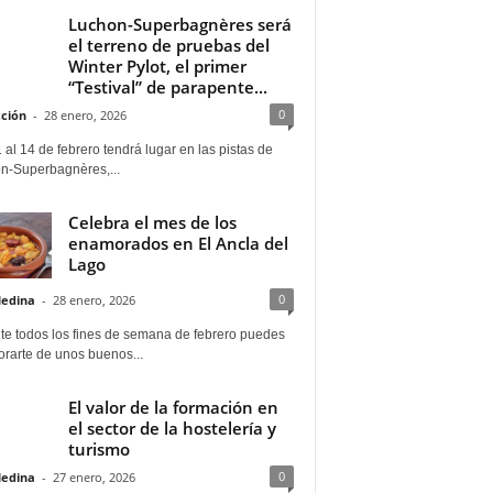
Luchon-Superbagnères será
el terreno de pruebas del
Winter Pylot, el primer
“Testival” de parapente...
0
ción
-
28 enero, 2026
 al 14 de febrero tendrá lugar en las pistas de
n-Superbagnères,...
Celebra el mes de los
enamorados en El Ancla del
Lago
0
Medina
-
28 enero, 2026
te todos los fines de semana de febrero puedes
rarte de unos buenos...
El valor de la formación en
el sector de la hostelería y
turismo
0
Medina
-
27 enero, 2026