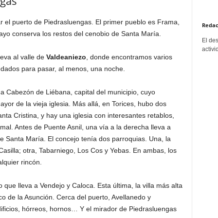
ngas
ar el puerto de Piedrasluengas. El primer pueblo es Frama,
Redac
ubayo conserva los restos del cenobio de Santa María.
El de
activi
leva al valle de
Valdeaniezo
, donde encontramos varios
dados para pasar, al menos, una noche.
a a Cabezón de Liébana, capital del municipio, cuyo
ayor de la vieja iglesia. Más allá, en Torices, hubo dos
ta Cristina, y hay una iglesia con interesantes retablos,
smal. Antes de Puente Asnil, una vía a la derecha lleva a
e Santa María. El concejo tenía dos parroquias. Una, la
asilla; otra, Tabarniego, Los Cos y Yebas. En ambas, los
lquier rincón.
 que lleva a Vendejo y Caloca. Esta última, la villa más alta
co de la Asunción. Cerca del puerto, Avellanedo y
ificios, hórreos, hornos… Y el mirador de Piedrasluengas