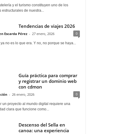
telería y el turismo constituyen uno de los
s estructurales de nuestra...
Tendencias de viajes 2026
0
n Escarda Pérez
-
27 enero, 2026
 ya no es lo que era. Y no, no porque se haya...
Guía práctica para comprar
y registrar un dominio web
con cdmon
0
ción
-
26 enero, 2026
 un proyecto al mundo digital requiere una
dad clara que funcione como...
Descenso del Sella en
canoa: una experiencia