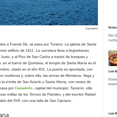
Redac
Camaleño
Del 11
Lucho
es a Fuente Dé, se pasa por Turieno. La iglesia de Santa
mer edificio de 1511. La carretera lleva a Argüebanes,
Justo, y al Pico de San Carlos a través de bosques y
ó
, en el barrio de Quintana, el templo de Santa María es el
ombre, citado en el año 831. La puerta es apuntada, con
Luis 
on molduras y, sobre ella, las armas de Mendoza, Vega y
Duran
a ermita de San Acisclo y Santa Vitoria, con restos de
enamo
 pasa por
Camaleño
, capital del municipio; Tanarrio, villa
so militar de los Tercios de Flandes, y del escritor Rafael
blo del XVII, con una talla de San Cipriano.
bana
Luis 