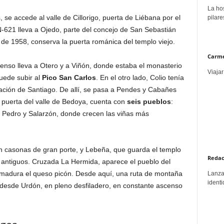
La hos
se accede al valle de Cillorigo, puerta de Liébana por el
pilare
N-621 lleva a Ojedo, parte del concejo de San Sebastián
, de 1958, conserva la puerta románica del templo viejo.
Carme
enso lleva a Otero y a Viñón, donde estaba el monasterio
Viajar
uede subir al
Pico San Carlos
. En el otro lado, Colio tenía
ación de Santiago. De allí, se pasa a Pendes y Cabañes
, puerta del valle de Bedoya, cuenta con
seis pueblos
:
 Pedro y Salarzón, donde crecen las viñas más
n casonas de gran porte, y Lebeña, que guarda el templo
Redac
 antiguos. Cruzada La Hermida, aparece el pueblo del
madura el queso picón. Desde aquí, una ruta de montaña
Lanzar
identi
desde Urdón, en pleno desfiladero, en constante ascenso