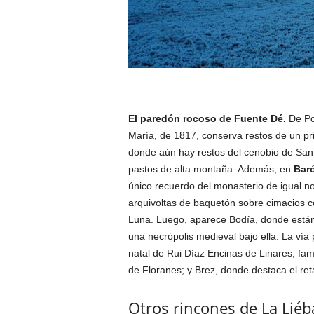
El paredón rocoso de Fuente Dé.
De Pot
María, de 1817, conserva restos de un pri
donde aún hay restos del cenobio de San 
pastos de alta montaña. Además, en
Bar
único recuerdo del monasterio de igual n
arquivoltas de baquetón sobre cimacios c
Luna. Luego, aparece Bodía, donde están l
una necrópolis medieval bajo ella. La vía
natal de Rui Díaz Encinas de Linares, famo
de Floranes; y Brez, donde destaca el reta
Otros rincones de La Lié