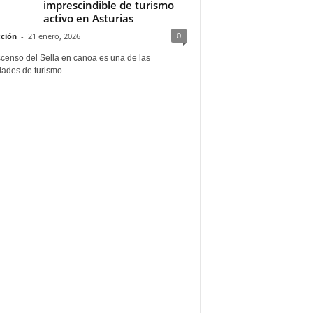
imprescindible de turismo
activo en Asturias
0
ción
-
21 enero, 2026
scenso del Sella en canoa es una de las
dades de turismo...