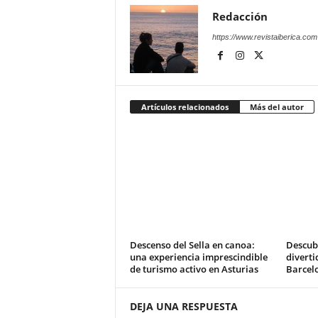
Redacción
https://www.revistaiberica.com
Artículos relacionados
Más del autor
Descenso del Sella en canoa:
Descub
una experiencia imprescindible
diverti
de turismo activo en Asturias
Barcel
DEJA UNA RESPUESTA