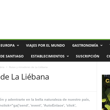
 EUROPA
VIAJES POR EL MUNDO
GASTRONOMÍA
DE SANTIAGO
ESTABLECIMIENTOS
SUSCRIPCIÓN
C
bria
Rutas y miradores de La Liébana
 de La Liébana
ón y adentrarte en la bella naturaleza de nuestro país,
click="ga('send', 'event', 'AutoEnlace', 'click',