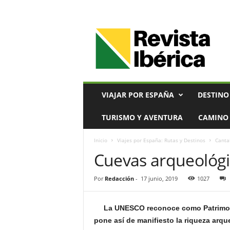
V
i
a
j
e
s
,
VIAJAR POR ESPAÑA
DESTINO
T
u
TURISMO Y AVENTURA
CAMINO 
r
i
Inicio
Viajes por España: Rutas y Destinos
Canta
s
Cuevas arqueológi
m
o
y
Por
Redacción
-
17 junio, 2019
1027
G
a
s
La UNESCO reconoce como Patrimo
t
pone así de manifiesto la riqueza arq
r