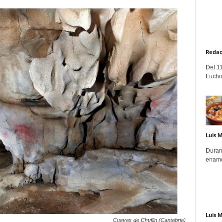
Redac
Del 11
Lucho
Luis 
Duran
enamo
Luis 
Cuevas de Chuflin (Cantabria)