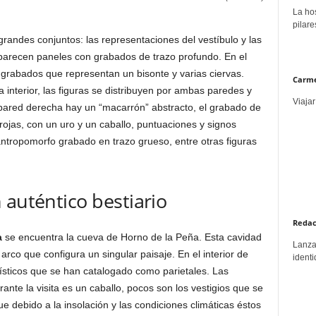
La hos
pilare
grandes conjuntos: las representaciones del vestíbulo y las
, aparecen paneles con grabados de trazo profundo. En el
grabados que representan un bisonte y varias ciervas.
Carme
 interior, las figuras se distribuyen por ambas paredes y
Viajar
pared derecha hay un “macarrón” abstracto, el grabado de
ojas, con un uro y un caballo, puntuaciones y signos
antropomorfo grabado en trazo grueso, entre otras figuras
 auténtico bestiario
Redac
a
se encuentra la cueva de Horno de la Peña. Esta cavidad
Lanzar
rco que configura un singular paisaje. En el interior de
identi
tísticos que se han catalogado como parietales. Las
nte la visita es un caballo, pocos son los vestigios que se
e debido a la insolación y las condiciones climáticas éstos