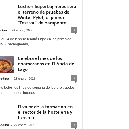
Luchon-Superbagnères será
el terreno de pruebas del
Winter Pylot, el primer
“Testival” de parapente...
0
ción
-
28 enero, 2026
 al 14 de febrero tendrá lugar en las pistas de
n-Superbagnères,...
Celebra el mes de los
enamorados en El Ancla del
Lago
0
Medina
-
28 enero, 2026
te todos los fines de semana de febrero puedes
rarte de unos buenos...
El valor de la formación en
el sector de la hostelería y
turismo
0
Medina
-
27 enero, 2026