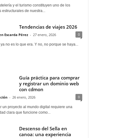
telería y el turismo constituyen uno de los
s estructurales de nuestra...
Tendencias de viajes 2026
0
n Escarda Pérez
-
27 enero, 2026
 ya no es lo que era. Y no, no porque se haya...
Guía práctica para comprar
y registrar un dominio web
con cdmon
0
ción
-
26 enero, 2026
 un proyecto al mundo digital requiere una
dad clara que funcione como...
Descenso del Sella en
canoa: una experiencia