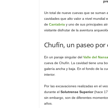
pre
o
n
Un total de nueve cuevas que se suman a
o
cavidades que alto valor a nivel mundial 
m
de
Cantabria
y uno de sus principales atr
í
a
visitante disfrutar de la aventura arqueoló
Chufín, un paseo por e
En un paraje singular del
Valle del Nans
cueva de Chufín. La cavidad tiene una bo
galería ancha y baja. En el fondo de la 
interior.
Por las excavaciones realizadas en el ve
durante el
Solutrense Superior
(hace 17.
sin embargo, son de diferentes momentos
años.