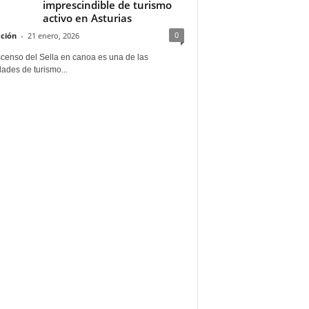
imprescindible de turismo
activo en Asturias
0
ción
-
21 enero, 2026
scenso del Sella en canoa es una de las
dades de turismo...