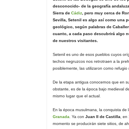
o
desconocido- de la geografía andaluza
n
Sierra de
Cádiz
, pero muy cerca de Ron
o
Sevilla, Setenil es algo así como una p
m
geológico, según palabras de Caballero
í
cuanto, a cada paso descubrirá algo nu
a
de nuestros visitantes.
Setenil es uno de esos pueblos cuyos orí
techos negruzcos nos retrotraen a la preh
posiblemente, las utilizaron como refugio 
De la etapa antigua conocemos que en su
obstante, es de la época bajo medieval d
mismo lugar que el actual.
En la época musulmana, la conquista de l
Granada
. Ya con
Juan II de Castilla
, en
momento se producirán siete sitios, de ah