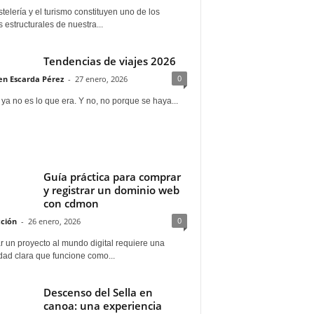
telería y el turismo constituyen uno de los
s estructurales de nuestra...
Tendencias de viajes 2026
0
n Escarda Pérez
-
27 enero, 2026
 ya no es lo que era. Y no, no porque se haya...
Guía práctica para comprar
y registrar un dominio web
con cdmon
0
ción
-
26 enero, 2026
 un proyecto al mundo digital requiere una
dad clara que funcione como...
Descenso del Sella en
canoa: una experiencia