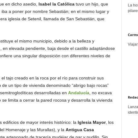
ue en dicho asedio,
Isabel la Católica
tuvo un hijo, que
La hos
pilare
e iba a poner por nombre Sebastián; en el mismo lugar y
era iglesia de Setenil, llamada de San Sebastián, que
Carme
nstituye el mismo municipio, debido a la belleza y
Viajar
, en elevada pendiente, baja desde el castillo adaptándose
onfiere una singular disposición con diferentes niveles de
el tajo creado en la roca por el río para construir sus
o de un tipo de vivienda denominado “abrigo bajo rocas”
 semitroglodíticas desarrolladas en
Andalucía
, no excava
Redac
 se limita a cerrar la pared rocosa y desarrolla la vivienda
Lanzar
identi
edificios de mayor interés histórico: la
Iglesia Mayor
, los
del Homenaje y las Murallas), y la
Antigua Casa
te artesonado de tracería mudéjar de par y nudillo. Sin