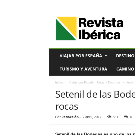
V
i
a
j
e
s
,
VIAJAR POR ESPAÑA
DESTINO
T
u
TURISMO Y AVENTURA
CAMINO 
r
i
Inicio
Viajes por España: Rutas y Destinos
Andal
s
Setenil de las Bod
m
o
rocas
y
G
a
Por
Redacción
-
7 abril, 2017
851
0
s
t
Setenil de las Bodegas es uno de los
r