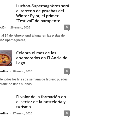
Luchon-Superbagnères será
el terreno de pruebas del
Winter Pylot, el primer
“Testival” de parapente...
0
ción
-
28 enero, 2026
 al 14 de febrero tendrá lugar en las pistas de
n-Superbagnères,...
Celebra el mes de los
enamorados en El Ancla del
Lago
0
Medina
-
28 enero, 2026
te todos los fines de semana de febrero puedes
rarte de unos buenos...
El valor de la formación en
el sector de la hostelería y
turismo
0
Medina
-
27 enero, 2026