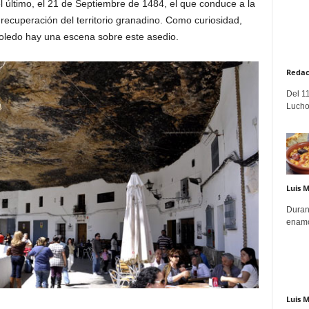
el último, el 21 de Septiembre de 1484, el que conduce a la
 recuperación del territorio granadino. Como curiosidad,
Toledo hay una escena sobre este asedio.
Redac
Del 11
Lucho
Luis 
Duran
enamo
Luis 