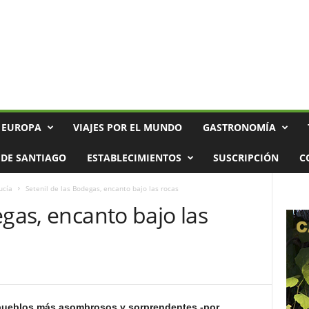
 EUROPA
VIAJES POR EL MUNDO
GASTRONOMÍA
DE SANTIAGO
ESTABLECIMIENTOS
SUSCRIPCIÓN
C
ucía
Setenil de las Bodegas, encanto bajo las rocas
egas, encanto bajo las
 pueblos más asombrosos y sorprendentes -por