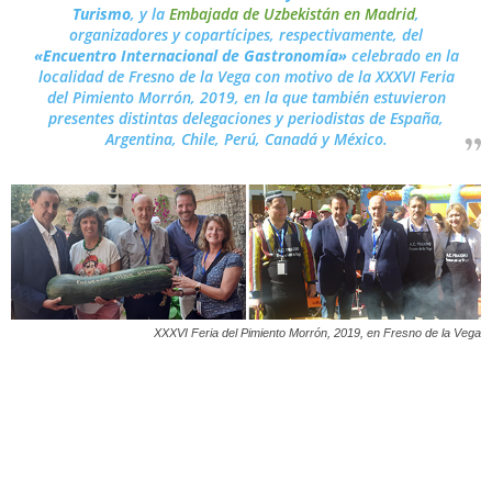
Turismo
, y la
Embajada de Uzbekistán en Madrid
,
organizadores y copartícipes, respectivamente, del
«Encuentro Internacional de Gastronomía»
celebrado en la
localidad de Fresno de la Vega con motivo de la XXXVI Feria
del Pimiento Morrón, 2019, en la que también estuvieron
presentes distintas delegaciones y periodistas de España,
Argentina, Chile, Perú, Canadá y México.
XXXVI Feria del Pimiento Morrón, 2019,
en Fresno de la Vega