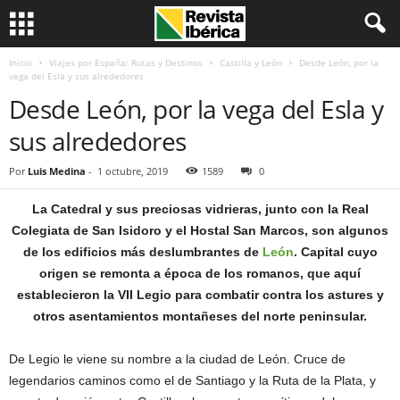
Inicio
Viajes por España: Rutas y Destinos
Castilla y León
Desde León, por la
vega del Esla y sus alrededores
Desde León, por la vega del Esla y
sus alrededores
Por
Luis Medina
-
1 octubre, 2019
1589
0
La Catedral y sus preciosas vidrieras, junto con la Real
Colegiata de San Isidoro y el Hostal San Marcos, son algunos
de los edificios más deslumbrantes de
León
. Capital cuyo
origen se remonta a época de los romanos, que aquí
establecieron la VII Legio para combatir contra los astures y
otros asentamientos montañeses del norte peninsular.
De Legio le viene su nombre a la ciudad de León. Cruce de
legendarios caminos como el de Santiago y la Ruta de la Plata, y