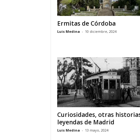
o
n
o
Ermitas de Córdoba
m
Luis Medina
-
10 diciembre, 2024
í
a
Curiosidades, otras historia
leyendas de Madrid
Luis Medina
-
13 mayo, 2024