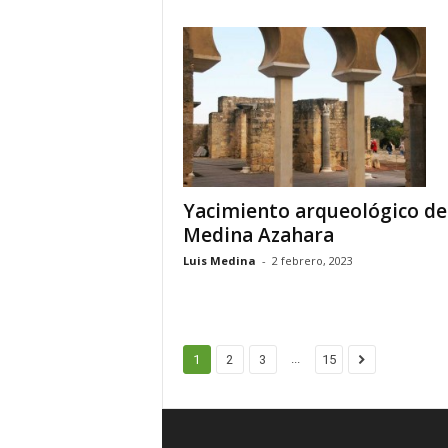
Yacimiento arqueológico de
Medina Azahara
Luis Medina
-
2 febrero, 2023
...
1
2
3
15