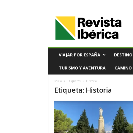
V
i
a
j
e
s
,
VIAJAR POR ESPAÑA
DESTINO
T
u
TURISMO Y AVENTURA
CAMINO 
r
i
Inicio
Etiquetas
Historia
s
Etiqueta: Historia
m
o
y
G
a
s
t
r