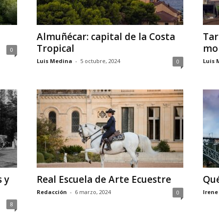
Almuñécar: capital de la Costa
Tar
Tropical
mo
0
Luis Medina
-
5 octubre, 2024
Luis 
0
s y
Real Escuela de Arte Ecuestre
Qué
Redacción
-
6 marzo, 2024
Irene
0
8