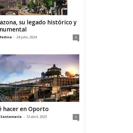
azona, su legado histórico y
numental
Medina
-
24 julio, 2024
0
 hacer en Oporto
 Santamaría
-
12 abril, 2023
0