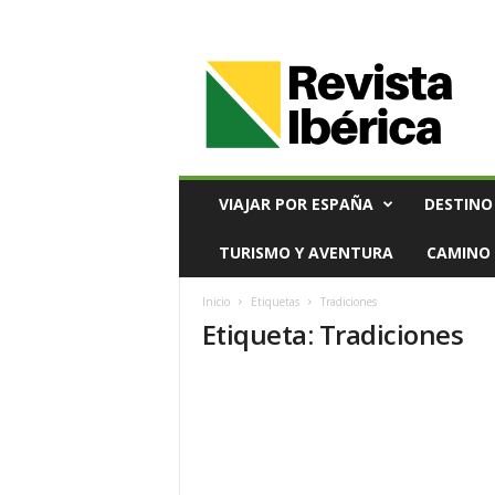
V
i
a
j
e
s
,
VIAJAR POR ESPAÑA
DESTINO
T
u
TURISMO Y AVENTURA
CAMINO 
r
i
Inicio
Etiquetas
Tradiciones
s
Etiqueta: Tradiciones
m
o
y
G
a
s
t
r