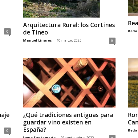
Rea
Arquitectura Rural: los Cortines
de Tineo
Reda
0
Manuel Linares
-
10 marzo, 2025
0
naje
¿Qué tradiciones antiguas para
Rom
guardar vino existen en
Can
España?
Reda
0
Irene Santamaría
-
29 septiembre, 2022
0