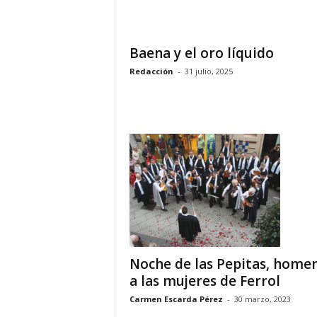
o
n
o
Baena y el oro líquido
m
Redacción
-
31 julio, 2025
í
a
Noche de las Pepitas, home
a las mujeres de Ferrol
Carmen Escarda Pérez
-
30 marzo, 2023