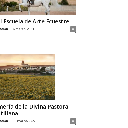
l Escuela de Arte Ecuestre
cción
-
6 marzo, 2024
0
ería de la Divina Pastora
tillana
cción
-
16 marzo, 2022
0