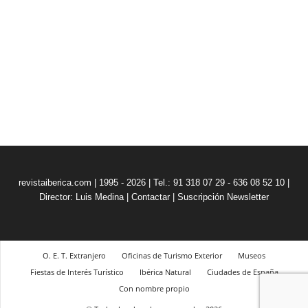
revistaiberica.com | 1995 - 2026 | Tel.: 91 318 07 29 - 636 08 52 10 |
Director: Luis Medina
|
Contactar
|
Suscripción Newsletter
O. E. T. Extranjero
Oficinas de Turismo Exterior
Museos
Fiestas de Interés Turístico
Ibérica Natural
Ciudades de España
Con nombre propio