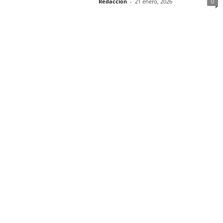
Redacción
-
21 enero, 2026
0