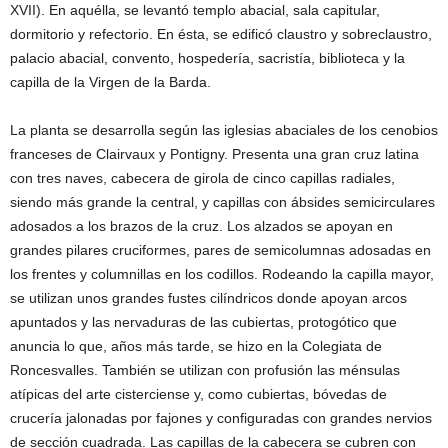
XVII). En aquélla, se levantó templo abacial, sala capitular,
dormitorio y refectorio. En ésta, se edificó claustro y sobreclaustro,
palacio abacial, convento, hospedería, sacristía, biblioteca y la
capilla de la Virgen de la Barda.
La planta se desarrolla según las iglesias abaciales de los cenobios
franceses de Clairvaux y Pontigny. Presenta una gran cruz latina
con tres naves, cabecera de girola de cinco capillas radiales,
siendo más grande la central, y capillas con ábsides semicirculares
adosados a los brazos de la cruz. Los alzados se apoyan en
grandes pilares cruciformes, pares de semicolumnas adosadas en
los frentes y columnillas en los codillos. Rodeando la capilla mayor,
se utilizan unos grandes fustes cilíndricos donde apoyan arcos
apuntados y las nervaduras de las cubiertas, protogótico que
anuncia lo que, años más tarde, se hizo en la Colegiata de
Roncesvalles. También se utilizan con profusión las ménsulas
atípicas del arte cisterciense y, como cubiertas, bóvedas de
crucería jalonadas por fajones y configuradas con grandes nervios
de sección cuadrada. Las capillas de la cabecera se cubren con