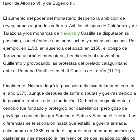
favor de Alfonso VII y de Eugenio III.
El aumento del poder del monasterio despertó la ambición de
reyes, papas y grandes señores. Así, los obispos de Calahorra y de
Tarazona y los monarcas de
Navarra
y Castilla se disputaron su
posesión, sucediéndose continuas luchas y ominosos sucesos. Por
ejemplo, en 1158, en ausencia del abad, en 1158, el obispo de
Tarazona usurpó el monasterio, bendiciendo al nuevo abad
Guillermo y provocando las protestas del prelado calagurritano
ante el Romano Pontífice en el III Concilio de Letrán (1179).
Finalmente, Navarra logró la posesión definitiva del monasterio en
el año 1373, aunque después de sufrir disputas y guerras debido a
la posición fronteriza de la fundación. De hecho, originalmente, el
cenobio fue fundado y protegido por castellanos, pero gozó de
privilegios concedidos por Sancho el Sabio y Sancho el Fuerte. Las
diferencias se tensionaron hasta que estalló la guerra armada,
culminando en 1335, cuando el lugar estaba en manos navarras y
castellanas y se necesitó la intervención de dos legados pontificios