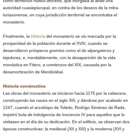
como
territorius nullius diocesis
, que otorgaba al abad una
autoridad cuasiepiscopal, en contra de los deseos de la mitra
turiasonense, en cuya jurisdicción territorial se encontraba el
monasterio.
Finalmente, la
Historia
del monasterio se vio marcada por la
prosperidad de la población durante el XVIII, cuando se
desarrollaron prósperos gremios como el de alpargateros y
tejedores, e, inevitablemente, con la desaparición de la vida
monástica en Fitero, a comienzos del XIX, causada por la
desamortización de Mendizábal.
Historia constructiva
Las obras del monasterio se iniciaron hacia 1175 por la cabecera,
construyendo las naves en el siglo XIII, y dándose por acabado en
1247, cuando el arzobispo de Toledo, Rodrigo Ximénez de Rada,
impetró bula de indulgencia de Inocencio IV para aquellos que lo
visitasen en el día de su dedicación. En el edificio, se observan dos
épocas constructivas: la medieval (XII y XIII) y la moderna (XVI y