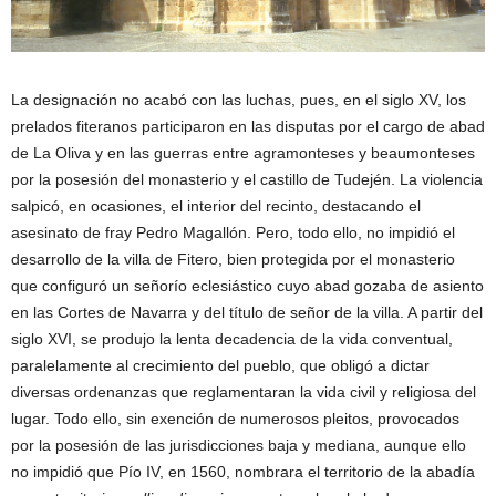
La designación no acabó con las luchas, pues, en el siglo XV, los
prelados fiteranos participaron en las disputas por el cargo de abad
de La Oliva y en las guerras entre agramonteses y beaumonteses
por la posesión del monasterio y el castillo de Tudején. La violencia
salpicó, en ocasiones, el interior del recinto, destacando el
asesinato de fray Pedro Magallón. Pero, todo ello, no impidió el
desarrollo de la villa de Fitero, bien protegida por el monasterio
que configuró un señorío eclesiástico cuyo abad gozaba de asiento
en las Cortes de Navarra y del título de señor de la villa. A partir del
siglo XVI, se produjo la lenta decadencia de la vida conventual,
paralelamente al crecimiento del pueblo, que obligó a dictar
diversas ordenanzas que reglamentaran la vida civil y religiosa del
lugar. Todo ello, sin exención de numerosos pleitos, provocados
por la posesión de las jurisdicciones baja y mediana, aunque ello
no impidió que Pío IV, en 1560, nombrara el territorio de la abadía