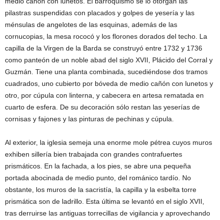
medio cañón con lunetos. El barroquismo se lo otorgan las
pilastras suspendidas con placados y golpes de yesería y las
ménsulas de angelotes de las esquinas, además de las
cornucopias, la mesa rococó y los florones dorados del techo. La
capilla de la Virgen de la Barda se construyó entre 1732 y 1736
como panteón de un noble abad del siglo XVII, Plácido del Corral y
Guzmán. Tiene una planta combinada, sucediéndose dos tramos
cuadrados, uno cubierto por bóveda de medio cañón con lunetos y
otro, por cúpula con linterna, y cabecera en artesa rematada en
cuarto de esfera. De su decoración sólo restan las yeserías de
cornisas y fajones y las pinturas de pechinas y cúpula.
Al exterior, la iglesia semeja una enorme mole pétrea cuyos muros
exhiben sillería bien trabajada con grandes contrafuertes
prismáticos. En la fachada, a los pies, se abre una pequeña
portada abocinada de medio punto, del románico tardío. No
obstante, los muros de la sacristía, la capilla y la esbelta torre
prismática son de ladrillo. Esta última se levantó en el siglo XVII,
tras derruirse las antiguas torrecillas de vigilancia y aprovechando