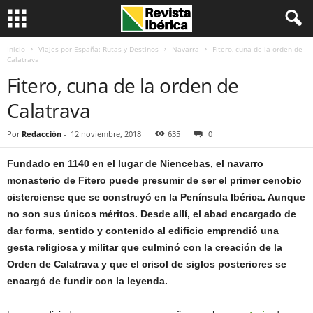
Inicio
Viajes por España: Rutas y Destinos
Navarra
Fitero, cuna de la orden de
Calatrava
Fitero, cuna de la orden de
Calatrava
Por
Redacción
-
12 noviembre, 2018
635
0
Fundado en 1140 en el lugar de Niencebas, el navarro
monasterio de Fitero puede presumir de ser el primer cenobio
cisterciense que se construyó en la Península Ibérica. Aunque
no son sus únicos méritos. Desde allí, el abad encargado de
dar forma, sentido y contenido al edificio emprendió una
gesta religiosa y militar que culminó con la creación de la
Orden de Calatrava y que el crisol de siglos posteriores se
encargó de fundir con la leyenda.