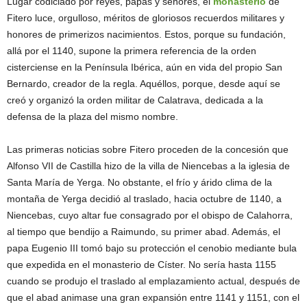
Lugar codiciado por reyes, papas y señores, el
monasterio
de
Fitero luce, orgulloso, méritos de gloriosos recuerdos militares y
honores de primerizos nacimientos. Estos, porque su fundación,
allá por el 1140, supone la primera referencia de la orden
cisterciense en la Península Ibérica, aún en vida del propio San
Bernardo, creador de la regla. Aquéllos, porque, desde aquí se
creó y organizó la orden militar de Calatrava, dedicada a la
defensa de la plaza del mismo nombre.
Las primeras noticias sobre Fitero proceden de la concesión que
Alfonso VII de Castilla hizo de la villa de Niencebas a la iglesia de
Santa María de Yerga. No obstante, el frío y árido clima de la
montaña de Yerga decidió al traslado, hacia octubre de 1140, a
Niencebas, cuyo altar fue consagrado por el obispo de Calahorra,
al tiempo que bendijo a Raimundo, su primer abad. Además, el
papa Eugenio III tomó bajo su protección el cenobio mediante bula
que expedida en el monasterio de Císter. No sería hasta 1155
cuando se produjo el traslado al emplazamiento actual, después de
que el abad animase una gran expansión entre 1141 y 1151, con el